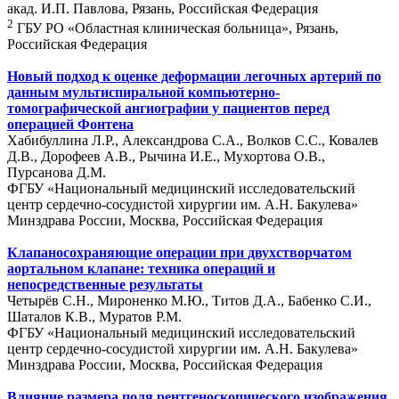
акад. И.П. Павлова, Рязань, Российская Федерация
2
ГБУ РО «Областная клиническая больница», Рязань,
Российская Федерация
Новый подход к оценке деформации легочных артерий по
данным мультиспиральной компьютерно-
томографической ангиографии у пациентов перед
операцией Фонтена
Хабибуллина Л.Р., Александрова С.А., Волков С.С., Ковалев
Д.В., Дорофеев А.В., Рычина И.Е., Мухортова О.В.,
Пурсанова Д.М.
ФГБУ «Национальный медицинский исследовательский
центр сердечно-сосудистой хирургии им. А.Н. Бакулева»
Минздрава России, Москва, Российская Федерация
Клапаносохраняющие операции при двухстворчатом
аортальном клапане: техника операций и
непосредственные результаты
Четырёв С.Н., Мироненко М.Ю., Титов Д.А., Бабенко С.И.,
Шаталов К.В., Муратов Р.М.
ФГБУ «Национальный медицинский исследовательский
центр сердечно-сосудистой хирургии им. А.Н. Бакулева»
Минздрава России, Москва, Российская Федерация
Влияние размера поля рентгеноскопического изображения