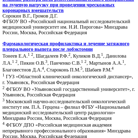
на лучевую нагрузку при проведении чрескожных
коронарных вмешательств
Сорокин В.Г., Громов Д.Г.
ФГБОУ ВО «Российский национальный исследовательский
медицинский университет им. Н.И. Пирогова» Минздрава
России, Москва, Российская Федерация
Фармакологическая профилактика и лечение затяжного
плеврального выпота после лобэктомии
1
2
2
1
Тонеев Е.А.
, Шагдалеев Р.Ф.
, Куликов В.Д.
, Данилова
1
2
3
1
2
1
Л.А.
, Пикин О.В.
, Панченко С.В.
, Мартынов А.А.
,
4
5
4
Благовестнов Д.А.
, Староконь П.М.
, Шабаев Р.М.
1
ГУЗ «Областной клинический онкологический диспансер»,
г. Ульяновск, Российская Федерация
2
ФГБОУ ВО «Ульяновский государственный университет», г.
Ульяновск, Российская Федерация
3
Московский научно-исследовательский онкологический
институт им. П.A. Герцена – филиал ФГБУ «Национальный
медицинский исследовательский центр радиологии»
Минздрава России, Москва, Российская Федерация
4
ФГБОУ ДПО «Российская медицинская академия
непрерывного профессионального образования» Минздрава
России, Москва, Российская Федерация