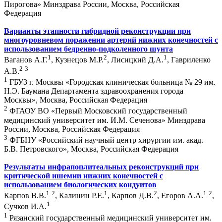
Пирогова» Минздрава России, Москва, Российская
Федерация
Варианты этапности гибридной реконструкции при
многоуровневом поражении артерий нижних конечностей с
использованием бедренно-подколенного шунта
1
2
1
Ваганов А.Г.
, Кузнецов М.Р.
, Лисицкий Д.А.
, Гавриленко
2
3
А.В.
1
ГБУЗ г. Москвы «Городская клиническая больница № 29 им.
Н.Э. Баумана Департамента здравоохранения города
Москвы», Москва, Российская Федерация
2
ФГАОУ ВО «Первый Московский государственный
медицинский университет им. И.М. Сеченова» Минздрава
России, Москва, Российская Федерация
3
ФГБНУ «Российский научный центр хирургии им. акад.
Б.В. Петровского», Москва, Российская Федерация
Результаты инфрапоплитеальных реконструкций при
критической ишемии нижних конечностей с
использованием биологических кондуитов
1
2
1
2
1
2
Карпов В.В.
, Калинин Р.Е.
, Карпов Д.В.
, Егоров А.А.
,
1
Сучков И.А.
1
Рязанский государственный медицинский университет им.