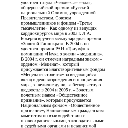
удостоен титула «Человек-легенда»,
общероссийской премии «Русский
национальный Олимп», учрежденной
Правительством, Союзом
промышленников и фондом «Третье
тысячелетие». Как одному из ведущих
кардиохирургов мира в 2003 г. Л.А.
Бокерия вручена международная премия
«Золотой Гиппократ». В 2004 г. он
удостоен премии РАН «Триумф» в
номинации «Наука о жизни – медицина».
В 2004 г. он отмечен наградным знаком –
орденом «Меценат», который
присуждается Благотворительным фондом
«Меценаты столетия» за выдающийся
вклад в дело возрождения и процветания
мира, за величие души, за бескорыстную
щедрость; в 2004 и 2005 г. – Золотым
почетным знаком «Общественное
признание», который присуждается
Национальным фондом «Общественное
признание», Национальным гражданским
комитетом по взаимодействию с
правоохранительными, законодательными
и судебными органами и независимой