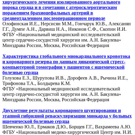
хирургического лечения изолированного аортального
порока сердца и в сочетании с атеросклеротическим
поражением брахиоцефальных артерий в
среднеотдаленном послеоперационном периоде
Олофинская И.Е., Нерсисян М.М., Гончарук Ю.В., Алексанян
Г.Г., Думпе А.Н., Дарвиш Н.А., Никонов С.Ф., Cкопин И.И.
ФГБУ «Национальный медицинский исследовательский
центр сердечно-сосудистой хирургии им. А.Н. Бакулева»
Минздрава России, Москва, Российская Федерация
Характеристика глобального миокардиального кровотока
и коронарного резерва по данным динамической стресс-
компьютерной томографии у пациентов с ишемической
болезнью сердца
Голухова Е.З., Шурупова И.В., Дорофеев А.В., Рычина И.Е.,
Трифонова Т.А., Болдырева К.М.
ФГБУ «Национальный медицинский исследовательский
центр сердечно-сосудистой хирургии им. А.Н. Бакулева»
Минздрава России, Москва, Российская Федерация
Двухлетние результаты коронарного шунтирования и
этапной гибридной реваскуляризации миокарда у больных
ишемической болезнью сердца
Шевченко Ю.Л., Ермаков Д.Ю., Борщев Г.Г., Вахрамеева А.Ю.
ФГБУ «Национальный медико-хирургический Центр им. Н.И.