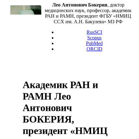
Лео Антонович Бокерия
, доктор
медицинских наук, профессор, академик
РАН и РАМН, президент ФГБУ «НМИЦ
ССХ им. А.Н. Бакулева» МЗ РФ
RusSCI
Scopus
PubMed
ORCID
Академик РАН и
РАМН Лео
Антонович
БОКЕРИЯ,
президент «НМИЦ