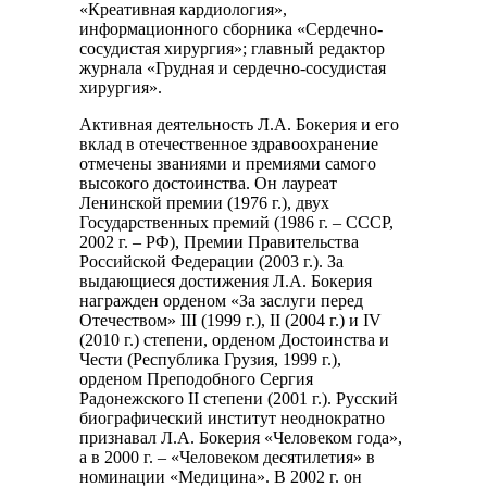
«Креативная кардиология»,
информационного сборника «Сердечно-
сосудистая хирургия»; главный редактор
журнала «Грудная и сердечно-сосудистая
хирургия».
Активная деятельность Л.А. Бокерия и его
вклад в отечественное здравоохранение
отмечены званиями и премиями самого
высокого достоинства. Он лауреат
Ленинской премии (1976 г.), двух
Государственных премий (1986 г. – СССР,
2002 г. – РФ), Премии Правительства
Российской Федерации (2003 г.). За
выдающиеся достижения Л.А. Бокерия
награжден орденом «За заслуги перед
Отечеством» III (1999 г.), II (2004 г.) и IV
(2010 г.) степени, орденом Достоинства и
Чести (Республика Грузия, 1999 г.),
орденом Преподобного Сергия
Радонежского II степени (2001 г.). Русский
биографический институт неоднократно
признавал Л.А. Бокерия «Человеком года»,
а в 2000 г. – «Человеком десятилетия» в
номинации «Медицина». В 2002 г. он