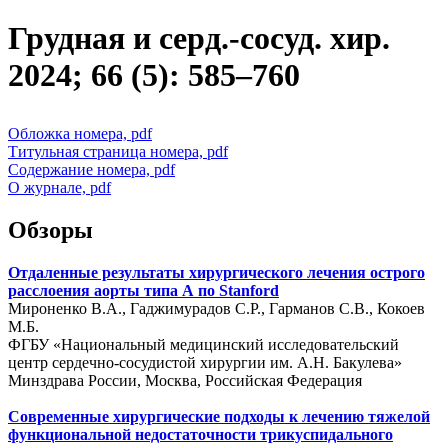
Грудная и серд.-сосуд. хир.
2024; 66 (5): 585–760
Обложка номера, pdf
Титульная страница номера, pdf
Содержание номера, pdf
О журнале, pdf
Обзоры
Отдаленные результаты хирургического лечения острого
расслоения аорты типа А по Stanford
Мироненко В.А., Гаджимурадов С.Р., Гарманов С.В., Кокоев
М.Б.
ФГБУ «Национальный медицинский исследовательский
центр сердечно-сосудистой хирургии им. А.Н. Бакулева»
Минздрава России, Москва, Российская Федерация
Современные хирургические подходы к лечению тяжелой
функциональной недостаточности трикуспидального