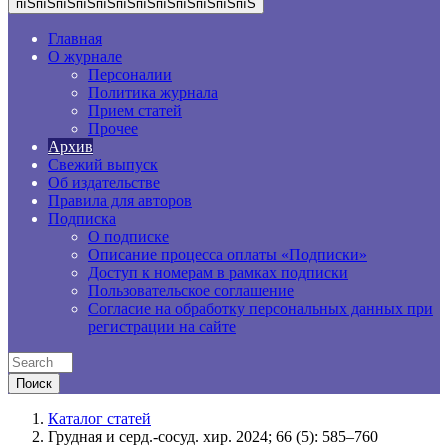
пїЅпїЅпїЅпїЅпїЅпїЅпїЅпїЅпїЅпїЅпїЅпїЅ
Главная
О журнале
Персоналии
Политика журнала
Прием статей
Прочее
Архив
Свежий выпуск
Об издательстве
Правила для авторов
Подписка
О подписке
Описание процесса оплаты «Подписки»
Доступ к номерам в рамках подписки
Пользовательское соглашение
Согласие на обработку персональных данных при
регистрации на сайте
Каталог статей
Грудная и серд.-сосуд. хир. 2024; 66 (5): 585–760