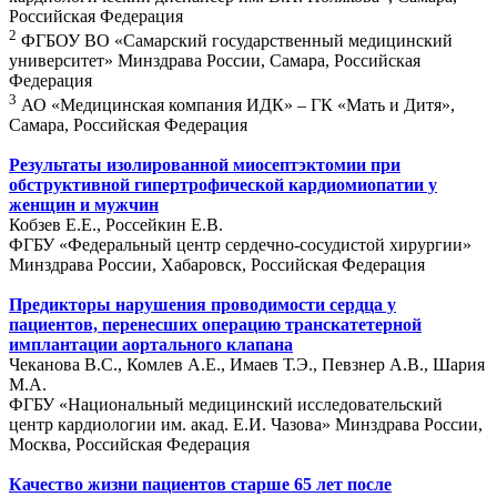
Российская Федерация
2
ФГБОУ ВО «Самарский государственный медицинский
университет» Минздрава России, Самара, Российская
Федерация
3
АО «Медицинская компания ИДК» – ГК «Мать и Дитя»,
Самара, Российская Федерация
Результаты изолированной миосептэктомии при
обструктивной гипертрофической кардиомиопатии у
женщин и мужчин
Кобзев Е.Е., Россейкин Е.В.
ФГБУ «Федеральный центр сердечно-сосудистой хирургии»
Минздрава России, Хабаровск, Российская Федерация
Предикторы нарушения проводимости сердца у
пациентов, перенесших операцию транскатетерной
имплантации аортального клапана
Чеканова В.С., Комлев А.Е., Имаев Т.Э., Певзнер А.В., Шария
М.А.
ФГБУ «Национальный медицинский исследовательский
центр кардиологии им. акад. Е.И. Чазова» Минздрава России,
Москва, Российская Федерация
Качество жизни пациентов старше 65 лет после