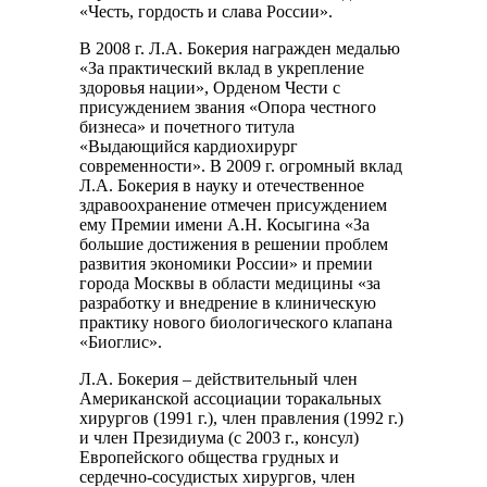
«Честь, гордость и слава России».
В 2008 г. Л.А. Бокерия награжден медалью
«За практический вклад в укрепление
здоровья нации», Орденом Чести с
присуждением звания «Опора честного
бизнеса» и почетного титула
«Выдающийся кардиохирург
современности». В 2009 г. огромный вклад
Л.А. Бокерия в науку и отечественное
здравоохранение отмечен присуждением
ему Премии имени А.Н. Косыгина «За
большие достижения в решении проблем
развития экономики России» и премии
города Москвы в области медицины «за
разработку и внедрение в клиническую
практику нового биологического клапана
«Биоглис».
Л.А. Бокерия – действительный член
Американской ассоциации торакальных
хирургов (1991 г.), член правления (1992 г.)
и член Президиума (с 2003 г., консул)
Европейского общества грудных и
сердечно-сосудистых хирургов, член