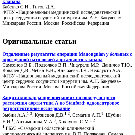
клапана
Бабенко С.И., Титов Д.А.
ФГБУ «Национальный медицинский исследовательский
центр сердечно-сосудистой хирургии им. А.Н. Бакулева»
Минздрава России, Москва, Российская Федерация
Оригинальные статьи
Отдаленные результаты операции Manouguian у больных с
врожденной патологией аортального клапана
Самсонов В.Б., Подзолков В.П., Чиаурели М.Р., Данилов Т.Ю.,
Ковалев Д.В., Чебан В.Н., Яныбаева Л.Ч., Нежлукто А.А.
ФГБУ «Национальный медицинский исследовательский
центр сердечно-сосудистой хирургии им. А.Н. Бакулева»
Минздрава России, Москва, Российская Федерация
Защита миокарда при операциях по поводу острого
расслоения аорты типа А по Stanford: одноцентровое
ретроспективное исследование
1
3
1
2
1
Зыбин А.А.
, Кузнецов Д.В.
, Семагин А.П.
, Шубин
1
3
1
2
Е.И.
, Антимонова М.А.
, Хохлунов С.М.
1
ГБУЗ «Самарский областной клинический
кардиологический диспансер им. В.П. Полякова», Самара,