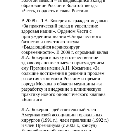
Золотой медали – за выдающийся вклад в
образование России и Золотой звезды
«Честь, гордость и слава России».
В 2008 г. Л.А. Бокерия награжден медалью
«За практический вклад в укрепление
здоровья нации», Орденом Чести с
присуждением звания «Опора честного
бизнеса» и почетного титула
«Выдающийся кардиохирург
современности». В 2009 г. огромный вклад
Л.А. Бокерия в науку и отечественное
здравоохранение отмечен присуждением
ему Премии имени А.Н. Косыгина «За
большие достижения в решении проблем
развития экономики России» и премии
города Москвы в области медицины «за
разработку и внедрение в клиническую
практику нового биологического клапана
«Биоглис».
Л.А. Бокерия – действительный член
Американской ассоциации торакальных
хирургов (1991 г.), член правления (1992 г.)
и член Президиума (с 2003 г., консул)
Европейского общества грудных и