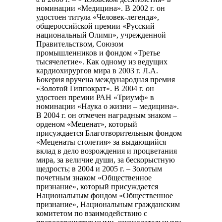
номинации «Медицина». В 2002 г. он
удостоен титула «Человек-легенда»,
общероссийской премии «Русский
национальный Олимп», учрежденной
Правительством, Союзом
промышленников и фондом «Третье
тысячелетие». Как одному из ведущих
кардиохирургов мира в 2003 г. Л.А.
Бокерия вручена международная премия
«Золотой Гиппократ». В 2004 г. он
удостоен премии РАН «Триумф» в
номинации «Наука о жизни – медицина».
В 2004 г. он отмечен наградным знаком –
орденом «Меценат», который
присуждается Благотворительным фондом
«Меценаты столетия» за выдающийся
вклад в дело возрождения и процветания
мира, за величие души, за бескорыстную
щедрость; в 2004 и 2005 г. – Золотым
почетным знаком «Общественное
признание», который присуждается
Национальным фондом «Общественное
признание», Национальным гражданским
комитетом по взаимодействию с