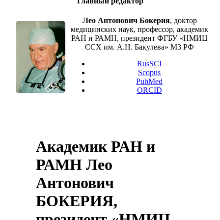
Главный редактор
Лео Антонович Бокерия
, доктор
медицинских наук, профессор, академик
РАН и РАМН, президент ФГБУ «НМИЦ
ССХ им. А.Н. Бакулева» МЗ РФ
RusSCI
Scopus
PubMed
ORCID
Академик РАН и
РАМН Лео
Антонович
БОКЕРИЯ,
президент «НМИЦ