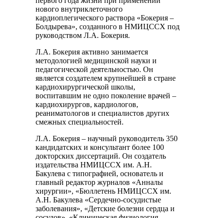
первого года жизни при применении
нового внутриклеточного
кардиоплегического раствора «Бокерия –
Болдырева», созданного в НМИЦССХ под
руководством Л.А. Бокерия.
Л.А. Бокерия активно занимается
методологией медицинской науки и
педагогической деятельностью. Он
является создателем крупнейшей в стране
кардиохирургической школы,
воспитавшим не одно поколение врачей –
кардиохирургов, кардиологов,
реаниматологов и специалистов других
смежных специальностей.
Л.А. Бокерия – научный руководитель 350
кандидатских и консультант более 100
докторских диссертаций. Он создатель
издательства НМИЦССХ им. А.Н.
Бакулева с типографией, основатель и
главный редактор журналов «Анналы
хирургии», «Бюллетень НМИЦССХ им.
А.Н. Бакулева «Сердечно-сосудистые
заболевания», «Детские болезни сердца и
сосудов», «Клиническая физиология