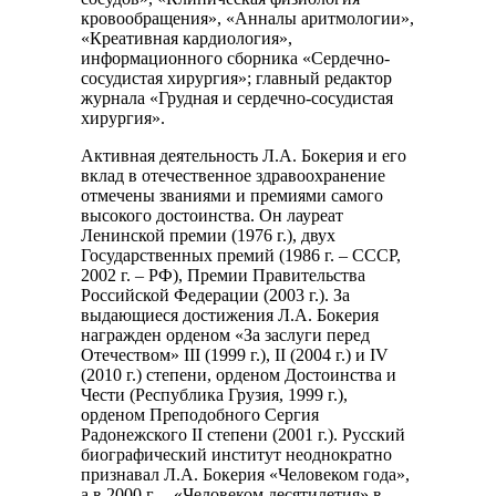
кровообращения», «Анналы аритмологии»,
«Креативная кардиология»,
информационного сборника «Сердечно-
сосудистая хирургия»; главный редактор
журнала «Грудная и сердечно-сосудистая
хирургия».
Активная деятельность Л.А. Бокерия и его
вклад в отечественное здравоохранение
отмечены званиями и премиями самого
высокого достоинства. Он лауреат
Ленинской премии (1976 г.), двух
Государственных премий (1986 г. – СССР,
2002 г. – РФ), Премии Правительства
Российской Федерации (2003 г.). За
выдающиеся достижения Л.А. Бокерия
награжден орденом «За заслуги перед
Отечеством» III (1999 г.), II (2004 г.) и IV
(2010 г.) степени, орденом Достоинства и
Чести (Республика Грузия, 1999 г.),
орденом Преподобного Сергия
Радонежского II степени (2001 г.). Русский
биографический институт неоднократно
признавал Л.А. Бокерия «Человеком года»,
а в 2000 г. – «Человеком десятилетия» в