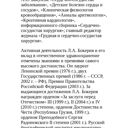
заболевания», «Детские болезни сердца и
сосудов», «Клиническая физиология
кровообращения», «Анналы аритмологии»,
«Креативная кардиология»,
информационного сборника «Сердечно-
сосудистая хирургия»; главный редактор
журнала «Грудная и сердечно-сосудистая
хирургия».
Активная деятельность Л.А. Бокерия и его
вклад в отечественное здравоохранение
отмечены званиями и премиями самого
высокого достоинства. Он лауреат
Ленинской премии (1976 г.), двух
Государственных премий (1986 г. – СССР,
2002 г. – РФ), Премии Правительства
Российской Федерации (2003 г.). За
выдающиеся достижения Л.А. Бокерия
награжден орденом «За заслуги перед
Отечеством» III (1999 г.), II (2004 г.) и IV
(2010 г.) степени, орденом Достоинства и
Чести (Республика Грузия, 1999 г.),
орденом Преподобного Сергия
Радонежского II степени (2001 г.). Русский
биографический институт неоднократно