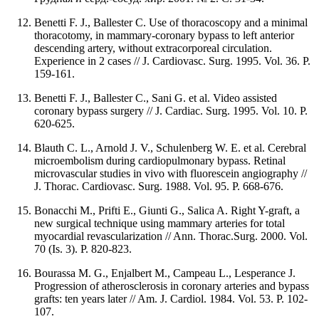
Benetti F. J., Ballester C. Use of thoracoscopy and a minimal
thoracotomy, in mammary-coronary bypass to left anterior
descending artery, without extracorporeal circulation.
Experience in 2 cases // J. Cardiovasc. Surg. 1995. Vol. 36. P.
159-161.
Benetti F. J., Ballester C., Sani G. et al. Video assisted
coronary bypass surgery // J. Cardiac. Surg. 1995. Vol. 10. P.
620-625.
Blauth C. L., Arnold J. V., Schulenberg W. E. et al. Cerebral
microembolism during cardiopulmonary bypass. Retinal
microvascular studies in vivo with fluorescein angiography //
J. Thorac. Cardiovasc. Surg. 1988. Vol. 95. P. 668-676.
Bonacchi M., Prifti E., Giunti G., Salica A. Right Y-graft, a
new surgical technique using mammary arteries for total
myocardial revascularization // Ann. Thorac.Surg. 2000. Vol.
70 (Is. 3). P. 820-823.
Bourassa M. G., Enjalbert M., Campeau L., Lesperance J.
Progression of atherosclerosis in coronary arteries and bypass
grafts: ten years later // Am. J. Cardiol. 1984. Vol. 53. P. 102-
107.