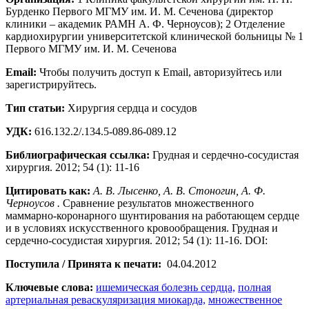
Бурденко Первого МГМУ им. И. М. Сеченова (директор
клиники – академик РАМН А. Ф. Черноусов); 2 Отделение
кардиохирургии университетской клинической больницы № 1
Первого МГМУ им. И. М. Сеченова
Email:
Чтобы получить доступ к Email, авторизуйтесь или
зарегистрируйтесь.
Тип статьи:
Хирургия сердца и сосудов
УДК:
616.132.2/.134.5-089.86-089.12
Библиографическая ссылка:
Грудная и сердечно-сосудистая
хирургия. 2012; 54 (1): 11-16
Цитировать как:
А. В. Лысенко, А. В. Стоногин, А. Ф.
Черноусов .
Сравнение результатов множественного
маммарно-коронарного шунтирования на работающем сердце
и в условиях искусственного кровообращения. Грудная и
сердечно-сосудистая хирургия. 2012; 54 (1): 11-16. DOI:
Поступила / Принята к печати:
04.04.2012
Ключевые слова:
ишемическая болезнь сердца,
полная
артериальная реваскуляризация миокарда,
множественное