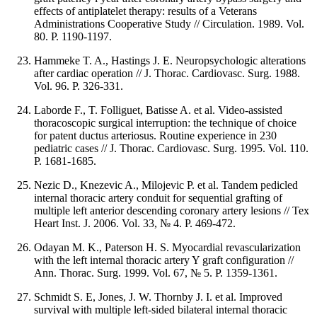
effects of antiplatelet therapy: results of a Veterans
Administrations Cooperative Study // Circulation. 1989. Vol.
80. P. 1190-1197.
Hammeke T. A., Hastings J. E. Neuropsychologic alterations
after cardiac operation // J. Thorac. Cardiovasc. Surg. 1988.
Vol. 96. P. 326-331.
Laborde F., T. Folliguet, Batisse A. et al. Video-assisted
thoracoscopic surgical interruption: the technique of choice
for patent ductus arteriosus. Routine experience in 230
pediatric cases // J. Thorac. Cardiovasc. Surg. 1995. Vol. 110.
P. 1681-1685.
Nezic D., Knezevic A., Milojevic P. et al. Tandem pedicled
internal thoracic artery conduit for sequential grafting of
multiple left anterior descending coronary artery lesions // Tex
Heart Inst. J. 2006. Vol. 33, № 4. P. 469-472.
Odayan M. K., Paterson H. S. Myocardial revascularization
with the left internal thoracic artery Y graft configuration //
Ann. Thorac. Surg. 1999. Vol. 67, № 5. P. 1359-1361.
Schmidt S. E, Jones, J. W. Thornby J. I. et al. Improved
survival with multiple left-sided bilateral internal thoracic