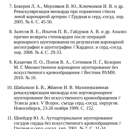
Бокерия Л. А., Мерзляков В. Ю., Ключников И. В. и др.
Реваскуляризация миокарда при поражении ствола
левой коронарной артерии // Грудная и серд.-сосуд. хир.
2005. № 6. С. 45-50.
Залесов В. Е., Ипатов П. В., Гайдуков А. В. и др. Анализ
причин возврата стенокардии после операций
коронарного шунтирования по результатам коронарной
ангиографии и шунтографии // Кардиол. и серд.-сосуд.
хир. 2008. № 4. С. 29-33.
Казанчян П. О., Попов В. А., Сотников П. Г., Козорин
М. Г. Множественное коронарное шунтирование без
искусственного кровообращения // Вестник РАМН.
2010. № 10.
Шабалкин Б. В., Жбанов И. В. Малоинвазивная
реваскуляризация миокарда или аортокоронарное
шунтирование без искусственного кровообращения //
Тезисы докл. V Всерос. съезда серд.-сосуд. хирургов.
Новосибирск, 23-26 ноября 1999. С. 152.
Шнейдер Ю. А. Аутоартериальное шунтирование
сосудов сердца без искусственного кровообращения //
Грудная и серд.-сосуд. хир. 2001. № 2. С. 31-34.