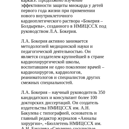
каркасе. Продолжено изучение
эффективности защиты миокарда у детей
первого года жизни при применении
нового внутриклеточного
кардиоплегического раствора «Бокерия –
Болдырева», созданного в НМИЦССХ под
руководством Л.А. Бокерия.
Л.А. Бокерия активно занимается
методологией медицинской науки и
педагогической деятельностью. Он
является создателем крупнейшей в стране
кардиохирургической школы,
воспитавшим не одно поколение врачей –
кардиохирургов, кардиологов,
реаниматологов и специалистов других
смежных специальностей.
Л.А. Бокерия – научный руководитель 350
кандидатских и консультант более 100
докторских диссертаций. Он создатель
издательства НМИЦССХ им. А.Н.
Бакулева с типографией, основатель и
главный редактор журналов «Анналы
хирургии», «Бюллетень НМИЦССХ им.
А.Н. Бакулева «Сердечно-сосудистые