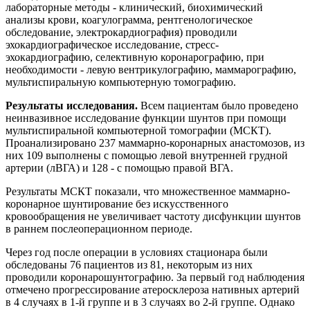
лабораторные методы - клинический, биохимический
анализы крови, коагулограмма, рентгенологическое
обследование, электрокардиография) проводили
эхокардиографическое исследование, стресс-
эхокардиографию, селективную коронарографию, при
необходимости - левую вентрикулографию, маммарографию,
мультиспиральную компьютерную томографию.
Результаты исследования.
Всем пациентам было проведено
неинвазивное исследование функции шунтов при помощи
мультиспиральной компьютерной томографии (МСКТ).
Проанализировано 237 маммарно-коронарных анастомозов, из
них 109 выполнены с помощью левой внутренней грудной
артерии (лВГА) и 128 - с помощью правой ВГА.
Результаты МСКТ показали, что множественное маммарно-
коронарное шунтирование без искусственного
кровообращения не увеличивает частоту дисфункции шунтов
в раннем послеоперационном периоде.
Через год после операции в условиях стационара были
обследованы 76 пациентов из 81, некоторым из них
проводили коронарошунтографию. За первый год наблюдения
отмечено прогрессирование атеросклероза нативных артерий
в 4 случаях в 1-й группе и в 3 случаях во 2-й группе. Однако