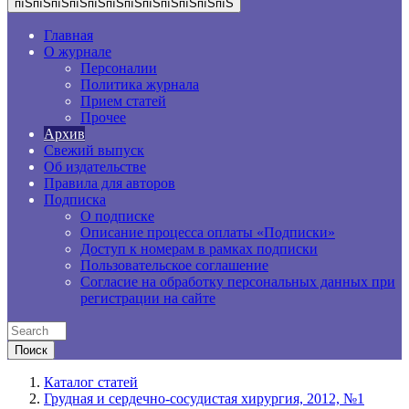
пїЅпїЅпїЅпїЅпїЅпїЅпїЅпїЅпїЅпїЅпїЅпїЅ
Главная
О журнале
Персоналии
Политика журнала
Прием статей
Прочее
Архив
Свежий выпуск
Об издательстве
Правила для авторов
Подписка
О подписке
Описание процесса оплаты «Подписки»
Доступ к номерам в рамках подписки
Пользовательское соглашение
Согласие на обработку персональных данных при
регистрации на сайте
Каталог статей
Грудная и сердечно-сосудистая хирургия, 2012, №1