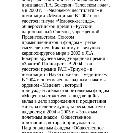
признавал Л.А. Бокерия «Человеком года»,
а в 2000 г. – «Человеком десятилетия» в
номинации «Медицина». В 2002 г. он
удостоен титула «Человек-легенда»,
общероссийской премии «Русский
национальный Олимп», учрежденной
Правительством, Союзом
промышленников и фондом «Третье
тысячелетие». Как одному из ведущих
кардиохирургов мира в 2003 г. Л.А.
Бокерия вручена международная премия
«Золотой Гиппократ». В 2004 г. он
удостоен премии РАН «Триумф» в
номинации «Наука о жизни – медицина».
В 2004 г. он отмечен наградным знаком –
орденом «Меценат», который
присуждается Благотворительным фондом
«Меценаты столетия» за выдающийся
вклад в дело возрождения и процветания
мира, за величие души, за бескорыстную
щедрость; в 2004 и 2005 г. – Золотым
почетным знаком «Общественное
признание», который присуждается
Национальным фондом «Общественное