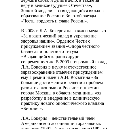
держать слово и делать дело, в также за
веру в великое будущее Отечества»,
Золотой медали – за выдающийся вклад в
образование России и Золотой звезды
«Честь, гордость и слава России».
В 2008 г. Л.А. Бокерия награжден медалью
«За практический вклад в укрепление
здоровья нации», Орденом Чести с
присуждением звания «Опора честного
бизнеса» и почетного титула
«Выдающийся кардиохирург
современности». В 2009 г. огромный вклад
Л.А. Бокерия в науку и отечественное
здравоохранение отмечен присуждением
ему Премии имени А.Н. Косыгина «За
большие достижения в решении проблем
развития экономики России» и премии
города Москвы в области медицины «за
разработку и внедрение в клиническую
практику нового биологического клапана
«Биоглис».
Л.А. Бокерия – действительный член
Американской ассоциации торакальных
хирургов (1991 г.), член правления (1992 г.)