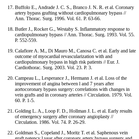
Buffolo E., Andrade J. C. S., Branco J. N. R. et al. Coronary
artery bypass grafting without cardiopulmonary bypass //
Ann. Thorac. Surg. 1996. Vol. 61. P. 63-66.
Butler J., Rocker G., Westaby S. Inflammatory response to
cardiopulmonary bypass // Ann. Thorac. Surg. 1993. Vol. 55.
P. 552-559.
Calafiore A. M., Di Mauro M., Canosa C. et al. Early and late
outcome of myocardial revascularization with and
cardiopulmonary bypass in high risk patients // Eur. J.
Cardiothorac. Surg. 2003. Vol. 23. P. 3.
Campeau L., Lesperance J., Hermann J. et al. Loss of the
improvement of angina between l and 7 years after
aortocoronary bypass surgery: correlations with changes in
vein grafts and in coronary arteries // Circulation. 1979. Vol.
60. P. 1-5.
Golding L. A., Loop F. D., Hollman J. L. et al. Early results
of emergency surgery after coronary angioplasty //
Circulation. 1986. Vol. 74. P. 26-29.
Goldman S., Copeland J., Moritz T. et al. Saphenous vein
graft patency l year after coronary artery bypass surgery and