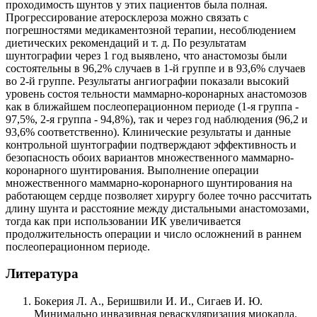
проходимость шунтов у этих пациентов была полная.
Прогрессирование атеросклероза можно связать с
погрешностями медикаментозной терапии, несоблюдением
диетических рекомендаций и т. д. По результатам
шунтографии через 1 год выявлено, что анастомозы были
состоятельны в 96,2% случаев в 1-й группе и в 93,6% случаев
во 2-й группе. Результаты ангиографии показали высокий
уровень состоя тельности маммарно-коронарных анастомозов
как в ближайшем послеоперационном периоде (1-я группа -
97,5%, 2-я группа - 94,8%), так и через год наблюдения (96,2 и
93,6% соответственно). Клинические результаты и данные
контрольной шунтографии подтверждают эффективность и
безопасность обоих вариантов множественного маммарно-
коронарного шунтирования. Выполнение операции
множественного маммарно-коронарного шунтирования на
работающем сердце позволяет хирургу более точно рассчитать
длину шунта и расстояние между дистальными анастомозами,
тогда как при использовании ИК увеличивается
продолжительность операции и число осложнений в раннем
послеоперационном периоде.
Литература
Бокерия Л. A., Беришвили И. И., Сигаев И. Ю.
Минимально инвазивная реваскуляризация миокарда.