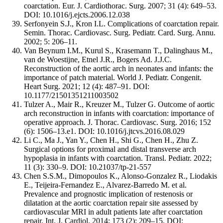
coarctation. Eur. J. Cardiothorac. Surg. 2007; 31 (4): 649–53.
DOI: 10.1016/j.ejcts.2006.12.038
Serfonyein S.J., Kron I.L. Complications of coarctation repair.
Semin. Thorac. Cardiovasc. Surg. Pediatr. Card. Surg. Annu.
2002; 5: 206–11.
Van Beynum I.M., Kurul S., Krasemann T., Dalinghaus M.,
van de Woestijne, Etnel J.R., Bogers Ad. J.J.C.
Reconstruction of the aortic arch in neonates and infants: the
importance of patch material. World J. Pediatr. Congenit.
Heart Surg. 2021; 12 (4): 487–91. DOI:
10.1177/21501351211003502
Tulzer A., Mair R., Kreuzer M., Tulzer G. Outcome of aortic
arch reconstruction in infants with coarctation: importance of
operative approach. J. Thorac. Cardiovasc. Surg. 2016; 152
(6): 1506–13.e1. DOI: 10.1016/j.jtcvs.2016.08.029
Li C., Ma J., Yan Y., Chen H., Shi G., Chen H., Zhu Z.
Surgical options for proximal and distal transverse arch
hypoplasia in infants with coarctation. Transl. Pediatr. 2022;
11 (3): 330–9. DOI: 10.21037/tp-21-557
Chen S.S.M., Dimopoulos K., Alonso-Gonzalez R., Liodakis
E., Teijeira-Fernandez E., Alvarez-Barredo M. et al.
Prevalence and prognostic implication of restenosis or
dilatation at the aortic coarctation repair site assessed by
cardiovascular MRI in adult patients late after coarctation
repair. Int. J. Cardiol. 2014; 173 (2): 209–15. DOI: