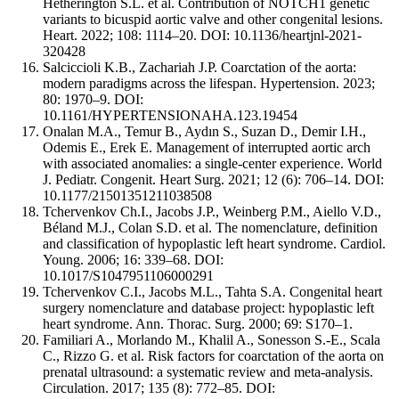
Hetherington S.L. et al. Contribution of NOTCH1 genetic
variants to bicuspid aortic valve and other congenital lesions.
Heart. 2022; 108: 1114–20. DOI: 10.1136/heartjnl-2021-
320428
Salciccioli K.B., Zachariah J.P. Coarctation of the aorta:
modern paradigms across the lifespan. Hypertension. 2023;
80: 1970–9. DOI:
10.1161/HYPERTENSIONAHA.123.19454
Onalan M.A., Temur B., Aydın S., Suzan D., Demir I.H.,
Odemis E., Erek E. Management of interrupted aortic arch
with associated anomalies: a single-center experience. World
J. Pediatr. Congenit. Heart Surg. 2021; 12 (6): 706–14. DOI:
10.1177/21501351211038508
Tchervenkov Ch.I., Jacobs J.P., Weinberg P.M., Aiello V.D.,
Béland M.J., Colan S.D. et al. The nomenclature, definition
and classification of hypoplastic left heart syndrome. Cardiol.
Young. 2006; 16: 339–68. DOI:
10.1017/S1047951106000291
Tchervenkov C.I., Jacobs M.L., Tahta S.A. Congenital heart
surgery nomenclature and database project: hypoplastic left
heart syndrome. Ann. Thorac. Surg. 2000; 69: S170–1.
Familiari A., Morlando M., Khalil A., Sonesson S.-E., Scala
C., Rizzo G. et al. Risk factors for coarctation of the aorta on
prenatal ultrasound: a systematic review and meta-analysis.
Circulation. 2017; 135 (8): 772–85. DOI: