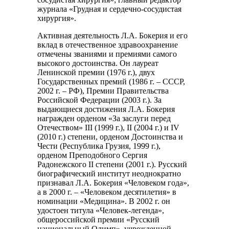
журнала «Грудная и сердечно-сосудистая
хирургия».
Активная деятельность Л.А. Бокерия и его
вклад в отечественное здравоохранение
отмечены званиями и премиями самого
высокого достоинства. Он лауреат
Ленинской премии (1976 г.), двух
Государственных премий (1986 г. – СССР,
2002 г. – РФ), Премии Правительства
Российской Федерации (2003 г.). За
выдающиеся достижения Л.А. Бокерия
награжден орденом «За заслуги перед
Отечеством» III (1999 г.), II (2004 г.) и IV
(2010 г.) степени, орденом Достоинства и
Чести (Республика Грузия, 1999 г.),
орденом Преподобного Сергия
Радонежского II степени (2001 г.). Русский
биографический институт неоднократно
признавал Л.А. Бокерия «Человеком года»,
а в 2000 г. – «Человеком десятилетия» в
номинации «Медицина». В 2002 г. он
удостоен титула «Человек-легенда»,
общероссийской премии «Русский
национальный Олимп», учрежденной