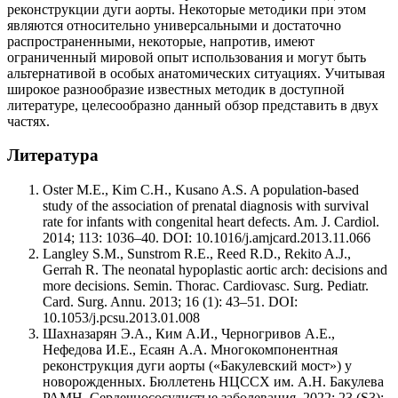
реконструкции дуги аорты. Некоторые методики при этом
являются относительно универсальными и достаточно
распространенными, некоторые, напротив, имеют
ограниченный мировой опыт использования и могут быть
альтернативой в особых анатомических ситуациях. Учитывая
широкое разнообразие известных методик в доступной
литературе, целесообразно данный обзор представить в двух
частях.
Литература
Oster M.E., Kim C.H., Kusano A.S. A population-based
study of the association of prenatal diagnosis with survival
rate for infants with congenital heart defects. Am. J. Cardiol.
2014; 113: 1036–40. DOI: 10.1016/j.amjcard.2013.11.066
Langley S.M., Sunstrom R.E., Reed R.D., Rekito A.J.,
Gerrah R. The neonatal hypoplastic aortic arch: decisions and
more decisions. Semin. Thorac. Cardiovasc. Surg. Pediatr.
Card. Surg. Annu. 2013; 16 (1): 43–51. DOI:
10.1053/j.pcsu.2013.01.008
Шахназарян Э.А., Ким А.И., Черногривов А.Е.,
Нефедова И.Е., Есаян А.А. Многокомпонентная
реконструкция дуги аорты («Бакулевский мост») у
новорожденных. Бюллетень НЦССХ им. А.Н. Бакулева
РАМН. Сердечнососудистые заболевания. 2022; 23 (S3):