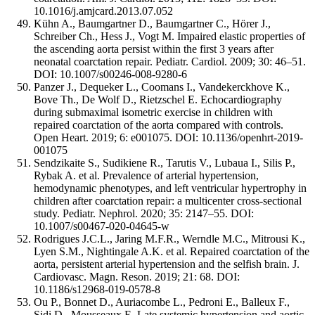
10.1016/j.amjcard.2013.07.052
Kühn A., Baumgartner D., Baumgartner C., Hörer J.,
Schreiber Ch., Hess J., Vogt M. Impaired elastic properties of
the ascending aorta persist within the first 3 years after
neonatal coarctation repair. Pediatr. Cardiol. 2009; 30: 46–51.
DOI: 10.1007/s00246-008-9280-6
Panzer J., Dequeker L., Coomans I., Vandekerckhove K.,
Bove Th., De Wolf D., Rietzschel E. Echocardiography
during submaximal isometric exercise in children with
repaired coarctation of the aorta compared with controls.
Open Heart. 2019; 6: e001075. DOI: 10.1136/openhrt-2019-
001075
Sendzikaite S., Sudikiene R., Tarutis V., Lubaua I., Silis P.,
Rybak A. et al. Prevalence of arterial hypertension,
hemodynamic phenotypes, and left ventricular hypertrophy in
children after coarctation repair: a multicenter cross-sectional
study. Pediatr. Nephrol. 2020; 35: 2147–55. DOI:
10.1007/s00467-020-04645-w
Rodrigues J.C.L., Jaring M.F.R., Werndle M.C., Mitrousi K.,
Lyen S.M., Nightingale A.K. et al. Repaired coarctation of the
aorta, persistent arterial hypertension and the selfish brain. J.
Cardiovasc. Magn. Reson. 2019; 21: 68. DOI:
10.1186/s12968-019-0578-8
Ou P., Bonnet D., Auriacombe L., Pedroni E., Balleux F.,
Sidi D., Mousseaux E. Late systemic hypertension and aortic