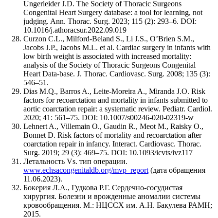
Ungerleider J.D. The Society of Thoracic Surgeons
Congenital Heart Surgery database: a tool for learning, not
judging. Ann. Thorac. Surg. 2023; 115 (2): 293–6. DOI:
10.1016/j.athoracsur.2022.09.019
Curzon C.L., Milford-Beland S., Li J.S., O’Brien S.M.,
Jacobs J.P., Jacobs M.L. et al. Cardiac surgery in infants with
low birth weight is associated with increased mortality:
analysis of the Society of Thoracic Surgeons Congenital
Heart Data-base. J. Thorac. Cardiovasc. Surg. 2008; 135 (3):
546–51.
Dias M.Q., Barros A., Leite-Moreira A., Miranda J.O. Risk
factors for recoarctation and mortality in infants submitted to
aortic coarctation repair: a systematic review. Pediatr. Cardiol.
2020; 41: 561–75. DOI: 10.1007/s00246-020-02319-w
Lehnert A., Villemain O., Gaudin R., Meot M., Raisky O.,
Bonnet D. Risk factors of mortality and recoarctation after
coarctation repair in infancy. Interact. Cardiovasc. Thorac.
Surg. 2019; 29 (3): 469–75. DOI: 10.1093/icvts/ivz117
Летальность Vs. тип операции.
www.echsacongenitaldb.org/mvp_report
(дата обращения
11.06.2023).
Бокерия Л.А., Гудкова Р.Г. Сердечно-сосудистая
хирургия. Болезни и врожденные аномалии системы
кровообращения. М.: НЦССХ им. А.Н. Бакулева РАМН;
2015.