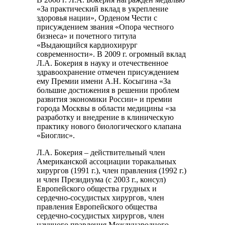
«За практический вклад в укрепление
здоровья нации», Орденом Чести с
присуждением звания «Опора честного
бизнеса» и почетного титула
«Выдающийся кардиохирург
современности». В 2009 г. огромный вклад
Л.А. Бокерия в науку и отечественное
здравоохранение отмечен присуждением
ему Премии имени А.Н. Косыгина «За
большие достижения в решении проблем
развития экономики России» и премии
города Москвы в области медицины «за
разработку и внедрение в клиническую
практику нового биологического клапана
«Биоглис».
Л.А. Бокерия – действительный член
Американской ассоциации торакальных
хирургов (1991 г.), член правления (1992 г.)
и член Президиума (с 2003 г., консул)
Европейского общества грудных и
сердечно-сосудистых хирургов, член
правления Европейского общества
сердечно-сосудистых хирургов, член
научного правления Международного