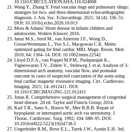
10.1161/CIRCULATIONAHA.116.024068
Wang Y., Zhang Y. Fetal vascular rings and pulmonary slings:
strategies for two- and three-dimensional echocardiographic
diagnosis. J. Am. Soc. Echocardiogr. 2021; 34 (4): 336–51.
DOI: 10.1016/j.echo.2020.10.013
Moss & Adams’ Heart disease in infants children and
adolescents. Wolters Kluwer; 2016.
Jansz M.S., Seed M., van Amerom J.F., Wong D.,
GrosseWortmann L., Yoo S.J., Macgowan C.K. Metric
optimized gating for fetal cardiac MRI. Magn. Reson. Med.
2010; 64: 1304–14. DOI: 10.1002/mrm.22542
Lloyd D.F.A., van Poppel M.P.M., Pushparajah K.,
Vigneswaran T.V., Zidere V., Steinweg J. et al. Analysis of 3-
dimensional arch anatomy, vascular flow, and postnatal
outcome in cases of suspected coarctation of the aorta using
fetal cardiac magnetic resonance imaging. Circ. Cardiovasc.
Imaging. 2021; 14: e012411. DOI:
10.1161/CIRCIMAGING.121.012411
Jonas R. Comprehensive surgical management of congenital
heart disease. 2d ed. Taylor and Francis Group; 2014.
Karl T.R., Sano S., Brawn W., Mee R.B.B. Repair of
hypoplastic or interrupted aortic arch via sternotomy. J.
Thorac. Cardiovasc. Surg. 1992; 104: 688–95. DOI:
10.1016/s0022-5223(19)34738-5
Ungerleider R.M., Bove E.L., Turek J.W., Austin E.H. 3rd,