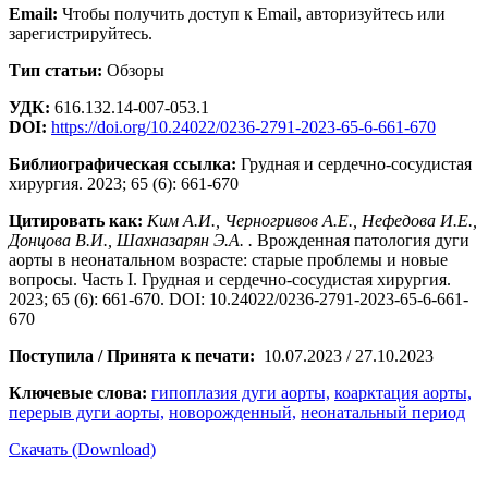
Email:
Чтобы получить доступ к Email, авторизуйтесь или
зарегистрируйтесь.
Тип статьи:
Обзоры
УДК:
616.132.14-007-053.1
DOI:
https://doi.org/10.24022/0236-2791-2023-65-6-661-670
Библиографическая ссылка:
Грудная и сердечно-сосудистая
хирургия. 2023; 65 (6): 661-670
Цитировать как:
Ким А.И., Черногривов А.Е., Нефедова И.Е.,
Донцова В.И., Шахназарян Э.А. .
Врожденная патология дуги
аорты в неонатальном возрасте: старые проблемы и новые
вопросы. Часть I. Грудная и сердечно-сосудистая хирургия.
2023; 65 (6): 661-670. DOI: 10.24022/0236-2791-2023-65-6-661-
670
Поступила / Принята к печати:
10.07.2023 / 27.10.2023
Ключевые слова:
гипоплазия дуги аорты,
коарктация аорты,
перерыв дуги аорты,
новорожденный,
неонатальный период
Скачать (Download)