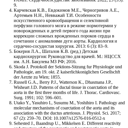
9.
Карчевская К.В., Евдокимов М.Е., Черногривов А.Е.,
Артемьев Н.Н., Невважай Т.И. Особенности
искусственного кровообращения и селективной
перфузии головного мозга в режиме нормотермии у
новорожденных и детей первого года жизни при
коррекции сложных врожденных пороков сердца в
сочетании с аномалиями дуги аорты. Кардиология и
сердечно-сосудистая хирургия. 2013: 6 (3): 83–9.
Бокерия Л.А., Шаталов К.В. (ред.) Детская
кардиохирургия: Руководство для врачей. М.: НЦССХ
им. А.Н. Бакулева МЗ РФ; 2016.
Skoda J. Protokoll der Sektions-Sitzung fur Physiologie und
Pathologie, am 19. okt. Z kaiserlichkoniglichen Gesellschft
der Aerzte zu Wien; 1855.
Russell G.A., Berry P.J., Watterson K., Dhasmana J.P.,
Wisheart J.D. Patterns of ductal tissue in coarctation of the
aorta in the first three months of life. J. Thorac. Cardiovasc.
Surg. 1991; 102: 596–601.
Utako Y., Yasuhiro I., Susumu M., Yoshihiro I. Pathology and
molecular mechanisms of coarctation of the aorta and its
association with the ductus arteriosus. J. Physiol. Sci. 2017;
67 (2): 259–70. DOI: 10.1007/s12576-016-0512-x
Sehested J., Baandrup U., Mikkelsen E. Different reactivity