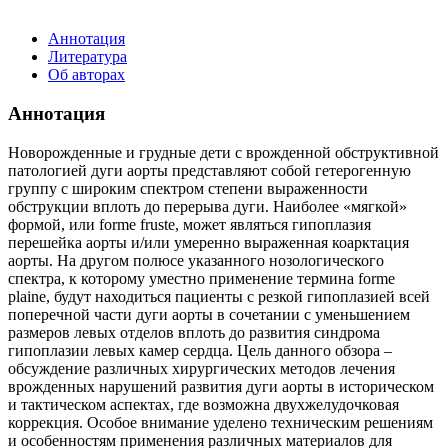
Аннотация
Литература
Об авторах
Аннотация
Новорожденные и грудные дети с врожденной обструктивной
патологией дуги аорты представляют собой гетерогенную
группу с широким спектром степени выраженности
обструкции вплоть до перерыва дуги. Наиболее «мягкой»
формой, или forme fruste, может являться гипоплазия
перешейка аорты и/или умеренно выраженная коарктация
аорты. На другом полюсе указанного нозологического
спектра, к которому уместно применение термина forme
plaine, будут находиться пациенты с резкой гипоплазией всей
поперечной части дуги аорты в сочетании с уменьшением
размеров левых отделов вплоть до развития синдрома
гипоплазии левых камер сердца. Цель данного обзора –
обсуждение различных хирургических методов лечения
врожденных нарушений развития дуги аорты в историческом
и тактическом аспектах, где возможна двухжелудочковая
коррекция. Особое внимание уделено техническим решениям
и особенностям применения различных материалов для