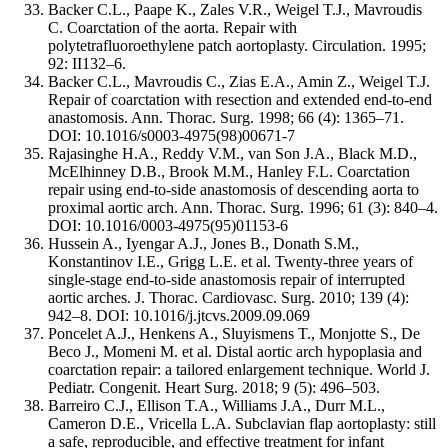
Backer C.L., Paape K., Zales V.R., Weigel T.J., Mavroudis
C. Coarctation of the aorta. Repair with
polytetrafluoroethylene patch aortoplasty. Circulation. 1995;
92: II132–6.
Backer C.L., Mavroudis C., Zias E.A., Amin Z., Weigel T.J.
Repair of coarctation with resection and extended end-to-end
anastomosis. Ann. Thorac. Surg. 1998; 66 (4): 1365–71.
DOI: 10.1016/s0003-4975(98)00671-7
Rajasinghe H.A., Reddy V.M., van Son J.A., Black M.D.,
McElhinney D.B., Brook M.M., Hanley F.L. Coarctation
repair using end-to-side anastomosis of descending aorta to
proximal aortic arch. Ann. Thorac. Surg. 1996; 61 (3): 840–4.
DOI: 10.1016/0003-4975(95)01153-6
Hussein A., Iyengar A.J., Jones B., Donath S.M.,
Konstantinov I.E., Grigg L.E. et al. Twenty-three years of
single-stage end-to-side anastomosis repair of interrupted
aortic arches. J. Thorac. Cardiovasc. Surg. 2010; 139 (4):
942–8. DOI: 10.1016/j.jtcvs.2009.09.069
Poncelet A.J., Henkens A., Sluyismens T., Monjotte S., De
Beco J., Momeni M. et al. Distal aortic arch hypoplasia and
coarctation repair: a tailored enlargement technique. World J.
Pediatr. Congenit. Heart Surg. 2018; 9 (5): 496–503.
Barreiro C.J., Ellison T.A., Williams J.A., Durr M.L.,
Cameron D.E., Vricella L.A. Subclavian flap aortoplasty: still
a safe, reproducible, and effective treatment for infant