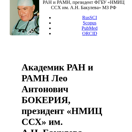
РАН и РАМН, президент ФГБУ «НМИЦ
ССХ им. А.Н. Бакулева» МЗ РФ
RusSCI
Scopus
PubMed
ORCID
Академик РАН и
РАМН Лео
Антонович
БОКЕРИЯ,
президент «НМИЦ
ССХ» им.