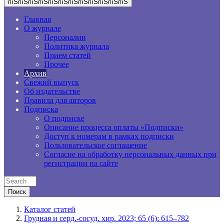
пїЅпїЅпїЅпїЅпїЅпїЅпїЅпїЅпїЅпїЅпїЅпїЅ
Главная
О журнале
Персоналии
Политика журнала
Прием статей
Прочее
Архив
Свежий выпуск
Об издательстве
Правила для авторов
Подписка
О подписке
Описание процесса оплаты «Подписки»
Доступ к номерам в рамках подписки
Пользовательское соглашение
Согласие на обработку персональных данных при
регистрации на сайте
Каталог статей
Грудная и серд.-сосуд. хир. 2023; 65 (6): 615–782