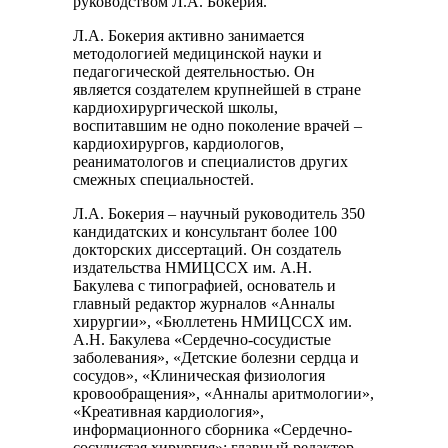
руководством Л.А. Бокерия.
Л.А. Бокерия активно занимается
методологией медицинской науки и
педагогической деятельностью. Он
является создателем крупнейшей в стране
кардиохирургической школы,
воспитавшим не одно поколение врачей –
кардиохирургов, кардиологов,
реаниматологов и специалистов других
смежных специальностей.
Л.А. Бокерия – научный руководитель 350
кандидатских и консультант более 100
докторских диссертаций. Он создатель
издательства НМИЦССХ им. А.Н.
Бакулева с типографией, основатель и
главный редактор журналов «Анналы
хирургии», «Бюллетень НМИЦССХ им.
А.Н. Бакулева «Сердечно-сосудистые
заболевания», «Детские болезни сердца и
сосудов», «Клиническая физиология
кровообращения», «Анналы аритмологии»,
«Креативная кардиология»,
информационного сборника «Сердечно-
сосудистая хирургия»; главный редактор