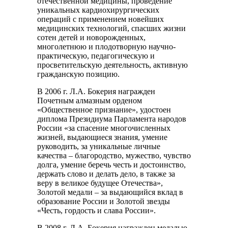
отечественной медицины, проведение
уникальных кардиохирургических
операций с применением новейших
медицинских технологий, спасших жизни
сотен детей и новорожденных,
многолетнюю и плодотворную научно-
практическую, педагогическую и
просветительскую деятельность, активную
гражданскую позицию.
В 2006 г. Л.А. Бокерия награжден
Почетным алмазным орденом
«Общественное признание», удостоен
диплома Президиума Парламента народов
России «за спасение многочисленных
жизней, выдающиеся знания, умение
руководить, за уникальные личные
качества – благородство, мужество, чувство
долга, умение беречь честь и достоинство,
держать слово и делать дело, в также за
веру в великое будущее Отечества»,
Золотой медали – за выдающийся вклад в
образование России и Золотой звезды
«Честь, гордость и слава России».
В 2008 г. Л.А. Бокерия награжден медалью