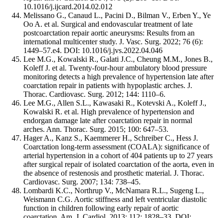
10.1016/j.ijcard.2014.02.012
Melissano G., Canaud L., Pacini D., Bilman V., Erben Y., Ye
Oo A. et al. Surgical and endovascular treatment of late
postcoarctation repair aortic aneurysms: Results from an
international multicenter study. J. Vasc. Surg. 2022; 76 (6):
1449–57.e4. DOI: 10.1016/j.jvs.2022.04.046
Lee M.G., Kowalski R., Galati J.C., Cheung M.M., Jones B.,
Koleff J. et al. Twenty-four-hour ambulatory blood pressure
monitoring detects a high prevalence of hypertension late after
coarctation repair in patients with hypoplastic arches. J.
Thorac. Cardiovasc. Surg. 2012; 144: 1110–6.
Lee M.G., Allen S.L., Kawasaki R., Kotevski A., Koleff J.,
Kowalski R. et al. High prevalence of hypertension and
endorgan damage late after coarctation repair in normal
arches. Ann. Thorac. Surg. 2015; 100: 647–53.
Hager A., Kanz S., Kaemmerer H., Schreiber C., Hess J.
Coarctation long-term assessment (COALA): significance of
arterial hypertension in a cohort of 404 patients up to 27 years
after surgical repair of isolated coarctation of the aorta, even in
the absence of restenosis and prosthetic material. J. Thorac.
Cardiovasc. Surg. 2007; 134: 738–45.
Lombardi K.C., Northrup V., McNamara R.L., Sugeng L.,
Weismann C.G. Aortic stiffness and left ventricular diastolic
function in children following early repair of aortic
coarctation. Am. J. Cardiol. 2013; 112: 1828–33. DOI: