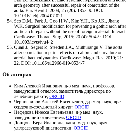
arch geometry after successful repair of coarctation of the
aorta. Eur. Heart J. 2004; 25 (20): 1853–9. DOI:
10.1016/j.ehj.2004.07.021
Seo D.M., Park J., Goo H.W., Kim Y.H., Ko J.K., Jhang
W.K. Surgical modification for preventing a gothic arch after
aortic arch repair without the use of foreign material. Interact.
Cardiovasc. Thorac. Surg. 2015; 20 (4): 504–9. DOI:
10.1093/icvts/ivu442
Quail J., Segers P., Steeden J.A., Muthurangu V. The aorta
after coarctation repair – effects of calibre and curvature on
arterial haemodynamics. Cardiovasc. Magn. Res. 2019; 21:
22. DOI: 10.1186/s12968-019-0534-7
Об авторах
Ким Алексей Иванович, д-р мед. наук, профессор,
заведующий отделом, заместитель директора по
лечебной работе;
ORCID
Черногривов Алексей Евгеньевич, д-р мед. наук, врач –
сердечно-сосудистый хирург;
ORCID
Нефедова Инесса Евгеньевна, д-р мед. наук,
заведующий отделением;
ORCID
Донцова Вера Ивановна, канд. мед. наук, врач
ультразвуковой диагностики;
ORCID