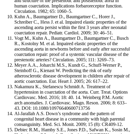
and structure of the prestenotic and poststenotic aorta in
human coarctation. Implications forbaroreceptor function.
Circulation. 1982; 65: 1060–5.
Kuhn A., Baumgartner D., Baumgartner C., Horer J.,
Schreiber C., Hess J. et al. Impaired elastic properties of the
ascending aorta persist within the first 3 years after neonatal
coarctation repair. Pediatr. Cardiol. 2009; 30: 46–51.
Vogt M., Kuhn A., Baumgartner D., Baumgartner C., Busch
R., Kostolny M. et al. Impaired elastic properties of the
ascending aorta in newborns before and early after successful
coarctation repair: proof of a systemic vascular disease of the
prestenotic arteries? Circulation. 2005; 111: 3269–73.
Meyer A.A., Joharchi M.S., Kundt G., Schuff-Werner P.,
Steinhoff G., Kienast W. Predicting the risk of early
atherosclerotic disease development in children after repair of
aortic coarctation. Eur. Heart J. 2005; 26: 617–22.
Nakamura K., Stefanescu Schmidt A. Treatment of
hypertension in coarctation of the aorta. Curr. Treat. Options
Cardiovasc. Med. 2016; 18: 40. 14. Weinberg P.M. Aortic
arch anomalies. J. Cardiovasc. Magn. Reson. 2006; 8: 633–
43. DOI: 10.1080/10976640600713756
Al-Jarallah A.S. Down’s syndrome and the pattern of
congenital heart disease in a community with high parental
consanguinity. Med. Sci. Monit. 2009; 15 (8): CR409-12.
Debiec R.M., Hamby S.E., Jones P.D., Safwan K., Sosin M.,