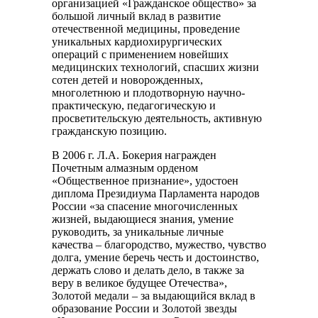
организацией «Гражданское общество» за
большой личный вклад в развитие
отечественной медицины, проведение
уникальных кардиохирургических
операций с применением новейших
медицинских технологий, спасших жизни
сотен детей и новорожденных,
многолетнюю и плодотворную научно-
практическую, педагогическую и
просветительскую деятельность, активную
гражданскую позицию.
В 2006 г. Л.А. Бокерия награжден
Почетным алмазным орденом
«Общественное признание», удостоен
диплома Президиума Парламента народов
России «за спасение многочисленных
жизней, выдающиеся знания, умение
руководить, за уникальные личные
качества – благородство, мужество, чувство
долга, умение беречь честь и достоинство,
держать слово и делать дело, в также за
веру в великое будущее Отечества»,
Золотой медали – за выдающийся вклад в
образование России и Золотой звезды