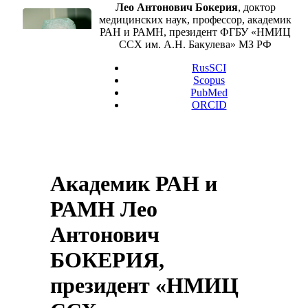
Лео Антонович Бокерия
, доктор
медицинских наук, профессор, академик
РАН и РАМН, президент ФГБУ «НМИЦ
ССХ им. А.Н. Бакулева» МЗ РФ
RusSCI
Scopus
PubMed
ORCID
Академик РАН и
РАМН Лео
Антонович
БОКЕРИЯ,
президент «НМИЦ