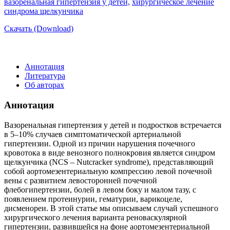
вазоренальная гипертензия у детей,
хирургическое лечение
синдрома щелкунчика
Скачать (Download)
Аннотация
Литература
Об авторах
Аннотация
Вазоренальная гипертензия у детей и подростков встречается
в 5–10% случаев симптоматической артериальной
гипертензии. Одной из причин нарушения почечного
кровотока в виде венозного полнокровия является синдром
щелкунчика (NCS – Nutcracker syndrome), представляющий
собой аортомезентериальную компрессию левой почечной
вены с развитием левосторонней почечной
флебогипертензии, болей в левом боку и малом тазу, с
появлением протеинурии, гематурии, варикоцеле,
дисменореи. В этой статье мы описываем случай успешного
хирургического лечения варианта реноваскулярной
гипертензии, развившейся на фоне аортомезентериальной