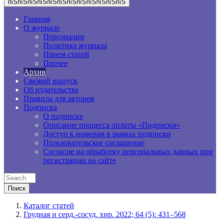
пїЅпїЅпїЅпїЅпїЅпїЅпїЅпїЅпїЅпїЅпїЅпїЅ
Главная
О журнале
Персоналии
Политика журнала
Прием статей
Прочее
Архив
Свежий выпуск
Об издательстве
Правила для авторов
Подписка
О подписке
Описание процесса оплаты «Подписки»
Доступ к номерам в рамках подписки
Пользовательское соглашение
Согласие на обработку персональных данных при
регистрации на сайте
Каталог статей
Грудная и серд.-сосуд. хир. 2022; 64 (5): 431–568