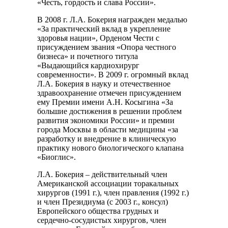
«Честь, гордость и слава России».
В 2008 г. Л.А. Бокерия награжден медалью
«За практический вклад в укрепление
здоровья нации», Орденом Чести с
присуждением звания «Опора честного
бизнеса» и почетного титула
«Выдающийся кардиохирург
современности». В 2009 г. огромный вклад
Л.А. Бокерия в науку и отечественное
здравоохранение отмечен присуждением
ему Премии имени А.Н. Косыгина «За
большие достижения в решении проблем
развития экономики России» и премии
города Москвы в области медицины «за
разработку и внедрение в клиническую
практику нового биологического клапана
«Биоглис».
Л.А. Бокерия – действительный член
Американской ассоциации торакальных
хирургов (1991 г.), член правления (1992 г.)
и член Президиума (с 2003 г., консул)
Европейского общества грудных и
сердечно-сосудистых хирургов, член