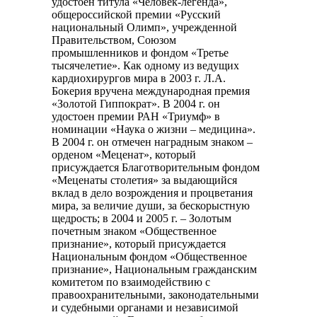
удостоен титула «Человек-легенда»,
общероссийской премии «Русский
национальный Олимп», учрежденной
Правительством, Союзом
промышленников и фондом «Третье
тысячелетие». Как одному из ведущих
кардиохирургов мира в 2003 г. Л.А.
Бокерия вручена международная премия
«Золотой Гиппократ». В 2004 г. он
удостоен премии РАН «Триумф» в
номинации «Наука о жизни – медицина».
В 2004 г. он отмечен наградным знаком –
орденом «Меценат», который
присуждается Благотворительным фондом
«Меценаты столетия» за выдающийся
вклад в дело возрождения и процветания
мира, за величие души, за бескорыстную
щедрость; в 2004 и 2005 г. – Золотым
почетным знаком «Общественное
признание», который присуждается
Национальным фондом «Общественное
признание», Национальным гражданским
комитетом по взаимодействию с
правоохранительными, законодательными
и судебными органами и независимой