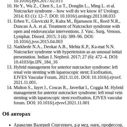
10.1016/j.ejvs.2017.02.015
He Y., Wu Z., Chen S., Lu T., Donglin L., Ming L. et al.
Nutcracker syndrome – how well do we know it? Urology.
2014; 83 (1): 12–7. DOI: 10.1016/j.urology.2013.08.033
Erben Y., Gloviczki P., Kalra M., Bjarnason H., Reed N.R.,
Duncan A.A. et al. Treatment of Nutcracker syndrome with
open and endovascular interventions. J. Vasc. Surg. Venous.
Lymphat. Disord. 2015; 3 (4): 389–96. DOI:
10.1016/j.jvsv.2015.04.003
Narkhede N.A., Deokar A.B., Mehta K.P., Ka-mat N.N.
Nutcracker syndrome with hypertension as an unusual initial
presentation. Indian J. Nephrol. 2017; 27 (6): 472–4. DOI:
10.4103/ijn.IJN_184_16
Hybrid management for anterior nutcracker syndrome: left
renal vein stenting with laparoscopic stent; Exofixation,
EJVES Vascular Forum. 2021.11.01. DOI: 10.1016/j.ejvsvf.
2021.11.001.
Multon S., Jayet J., Coscas R., Javerliat I., Coggia M. Hybrid
management for anterior nutcracker syndrome: left renal vein
stenting with laparoscopic stent exofixation, EJVES vascular
forum. DOI: 10.1016/j.ejvsvf.2021.11.001
Об авторах
Аракелян Валерий Сергеевич, д-р мед. наук, профессор,