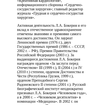
«Креативная кардиология»,
информационного сборника «Сердечно-
сосудистая хирургия»; главный редактор
журнала «Грудная и сердечно-сосудистая
хирургия».
Активная деятельность Л.А. Бокерия и его
вклад в отечественное здравоохранение
отмечены званиями и премиями самого
высокого достоинства. Он лауреат
Ленинской премии (1976 г.), двух
Государственных премий (1986 г. – СССР,
2002 г. – РФ), Премии Правительства
Российской Федерации (2003 г.). За
выдающиеся достижения Л.А. Бокерия
награжден орденом «За заслуги перед
Отечеством» III (1999 г.), II (2004 г.) и IV
(2010 г.) степени, орденом Достоинства и
Чести (Республика Грузия, 1999 г.),
орденом Преподобного Сергия
Радонежского II степени (2001 г.). Русский
биографический институт неоднократно
признавал Л.А. Бокерия «Человеком года»,
а в 2000 г. – «Человеком десятилетия» в
номинации «Медицина». В 2002 г. он