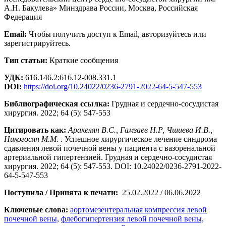
А.Н. Бакулева» Минздрава России, Москва, Российская
Федерация
Email:
Чтобы получить доступ к Email, авторизуйтесь или
зарегистрируйтесь.
Тип статьи:
Краткие сообщения
УДК:
616.146.2:616.12-008.331.1
DOI:
https://doi.org/10.24022/0236-2791-2022-64-5-547-553
Библиографическая ссылка:
Грудная и сердечно-сосудистая
хирургия. 2022; 64 (5): 547-553
Цитировать как:
Аракелян В.С., Гамзаев Н.Р, Чшиева И.В.,
Никогосян М.М. .
Успешное хирургическое лечение синдрома
сдавления левой почечной вены у пациента с вазоренальной
артериальной гипертензией. Грудная и сердечно-сосудистая
хирургия. 2022; 64 (5): 547-553. DOI: 10.24022/0236-2791-2022-
64-5-547-553
Поступила / Принята к печати:
25.02.2022 / 06.06.2022
Ключевые слова:
аортомезентеральная компрессия левой
почечной вены,
флебогипертензия левой почечной вены,