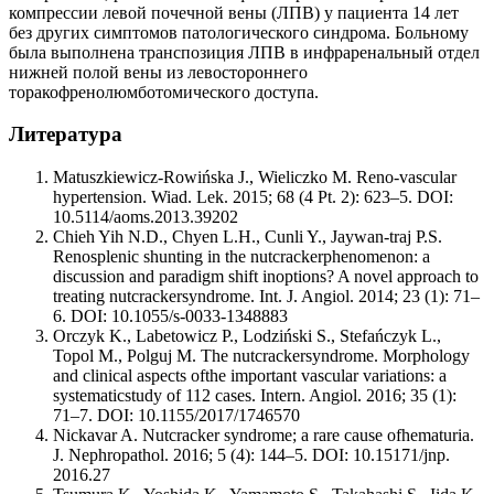
компрессии левой почечной вены (ЛПВ) у пациента 14 лет
без других симптомов патологического синдрома. Больному
была выполнена транспозиция ЛПВ в инфраренальный отдел
нижней полой вены из левостороннего
торакофренолюмботомического доступа.
Литература
Matuszkiewicz-Rowińska J., Wieliczko M. Reno-vascular
hypertension. Wiad. Lek. 2015; 68 (4 Pt. 2): 623–5. DOI:
10.5114/aoms.2013.39202
Chieh Yih N.D., Chyen L.H., Cunli Y., Jaywan-traj P.S.
Renosplenic shunting in the nutcrackerphenomenon: a
discussion and paradigm shift inoptions? A novel approach to
treating nutcrackersyndrome. Int. J. Angiol. 2014; 23 (1): 71–
6. DOI: 10.1055/s-0033-1348883
Orczyk K., Labetowicz P., Lodziński S., Stefańczyk L.,
Topol M., Polguj M. The nutcrackersyndrome. Morphology
and clinical aspects ofthe important vascular variations: a
systematicstudy of 112 cases. Intern. Angiol. 2016; 35 (1):
71–7. DOI: 10.1155/2017/1746570
Nickavar A. Nutcracker syndrome; a rare cause ofhematuria.
J. Nephropathol. 2016; 5 (4): 144–5. DOI: 10.15171/jnp.
2016.27