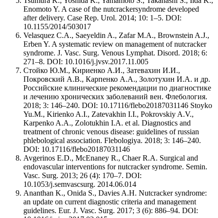
Tsumura K., Yoshida K., Yamamoto S., Takahashi S., Iida K.,
Enomoto Y. A case of the nutcrackersyndrome developed
after delivery. Case Rep. Urol. 2014; 10: 1–5. DOI:
10.1155/2014/503017
Velasquez C.A., Saeyeldin A., Zafar M.A., Brownstein A.J.,
Erben Y. A systematic review on management of nutcracker
syndrome. J. Vasc. Surg. Venous Lymphat. Disord. 2018; 6:
271–8. DOI: 10.1016/j.jvsv.2017.11.005
Cтойко Ю.М., Кириенко А.И., Затевахин И.И.,
Покровский А.В., Карпенко А.А., Золотухин И.А. и др.
Российские клинические рекомендации по диагностике
и лечению хронических заболеваний вен. Флебология.
2018; 3: 146–240. DOI: 10.17116/flebo20187031146 Stoyko
Yu.M., Kirienko A.I., Zatevakhin I.I., Pokrovskiy A.V.,
Karpenko A.A., Zolotukhin I.A. et al. Diagnostics and
treatment of chronic venous disease: guidelines of russian
phlebological association. Flebologiya. 2018; 3: 146–240.
DOI: 10.17116/flebo20187031146
Avgerinos E.D., McEnaney R., Chaer R.A. Surgical and
endovascular interventions for nutcracker syndrome. Semin.
Vasc. Surg. 2013; 26 (4): 170–7. DOI:
10.1053/j.semvascsurg. 2014.06.014
Ananthan K., Onida S., Davies A.H. Nutcracker syndrome:
an update on current diagnostic criteria and management
guidelines. Eur. J. Vasc. Surg. 2017; 3 (6): 886–94. DOI: