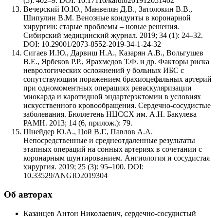
(5): 402–9. DOI: 10.17116/kardio201912051402
Вечерский Ю.Ю., Манвелян Д.В., Затолокин В.В.,
Шипулин В.М. Венозные кондуиты в коронарной
хирургии: старые проблемы – новые решения.
Сибирский медицинский журнал. 2019; 34 (1): 24–32.
DOI: 10.29001/2073-8552-2019-34-1-24-32
Сигаев И.Ю., Дарвиш Н.А., Казарян А.В., Вольгушев
В.Е., Ярбеков Р.Р., Ярахмедов Т.Ф. и др. Факторы риска
неврологических осложнений у больных ИБС с
сопутствующим поражением брахиоцефальных артерий
при одномоментных операциях реваскуляризации
миокарда и каротидной эндартерэктомии в условиях
искусственного кровообращения. Сердечно-сосудистые
заболевания. Бюллетень НЦССХ им. А.Н. Бакулева
РАМН. 2013; 14 (6, прилож.): 79.
Шнейдер Ю.А., Цой В.Г., Павлов А.А.
Непосредственные и среднеотдаленные результаты
этапных операций на сонных артериях в сочетании с
коронарным шунтированием. Ангиология и сосудистая
хирургия. 2019; 25 (3): 95–100. DOI:
10.33529/ANGIO2019304
Об авторах
Казанцев Антон Николаевич, сердечно-сосудистый