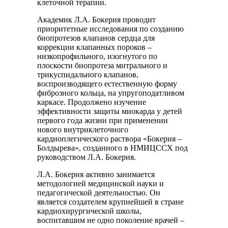
клеточной терапии.
Академик Л.А. Бокерия проводит
приоритетные исследования по созданию
биопротезов клапанов сердца для
коррекции клапанных пороков –
низкопрофильного, изогнутого по
плоскости биопротеза митрального и
трикуспидального клапанов,
воспроизводящего естественную форму
фиброзного кольца, на упругоподатливом
каркасе. Продолжено изучение
эффективности защиты миокарда у детей
первого года жизни при применении
нового внутриклеточного
кардиоплегического раствора «Бокерия –
Болдырева», созданного в НМИЦССХ под
руководством Л.А. Бокерия.
Л.А. Бокерия активно занимается
методологией медицинской науки и
педагогической деятельностью. Он
является создателем крупнейшей в стране
кардиохирургической школы,
воспитавшим не одно поколение врачей –