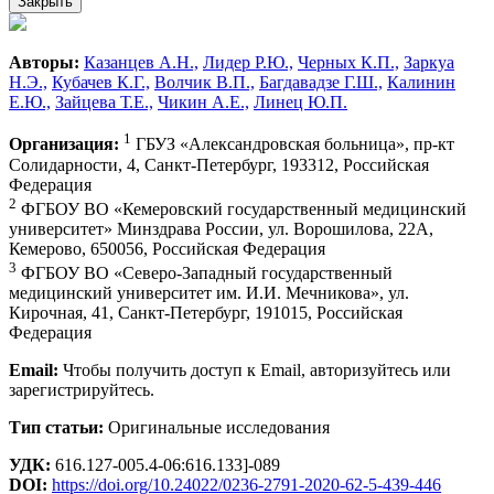
Закрыть
Авторы:
Казанцев А.Н.,
Лидер Р.Ю.,
Черных К.П.,
Заркуа
Н.Э.,
Кубачев К.Г.,
Волчик В.П.,
Багдавадзе Г.Ш.,
Калинин
Е.Ю.,
Зайцева Т.Е.,
Чикин А.Е.,
Линец Ю.П.
1
Организация:
ГБУЗ «Александровская больница», пр-кт
Солидарности, 4, Санкт-Петербург, 193312, Российская
Федерация
2
ФГБОУ ВО «Кемеровский государственный медицинский
университет» Минздрава России, ул. Ворошилова, 22А,
Кемерово, 650056, Российская Федерация
3
ФГБОУ ВО «Северо-Западный государственный
медицинский университет им. И.И. Мечникова», ул.
Кирочная, 41, Санкт-Петербург, 191015, Российская
Федерация
Email:
Чтобы получить доступ к Email, авторизуйтесь или
зарегистрируйтесь.
Тип статьи:
Оригинальные исследования
УДК:
616.127-005.4-06:616.133]-089
DOI:
https://doi.org/10.24022/0236-2791-2020-62-5-439-446