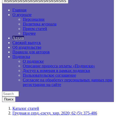
пїЅпїЅпїЅпїЅпїЅпїЅпїЅпїЅпїЅпїЅпїЅпїЅ
Главная
О журнале
Персоналии
Политика журнала
Прием статей
Прочее
Архив
Свежий выпуск
Об издательстве
Правила для авторов
Подписка
О подписке
Описание процесса оплаты «Подписки»
Доступ к номерам в рамках подписки
Пользовательское соглашение
Согласие на обработку персональных данных при
регистрации на сайте
Каталог статей
Грудная и серд.-сосуд. хир. 2020; 62 (5): 375-486