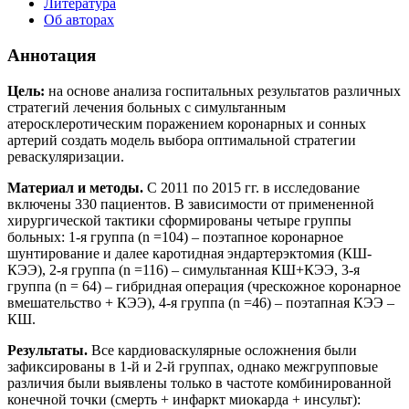
Литература
Об авторах
Аннотация
Цель:
на основе анализа госпитальных результатов различных
стратегий лечения больных с симультанным
атеросклеротическим поражением коронарных и сонных
артерий создать модель выбора оптимальной стратегии
реваскуляризации.
Материал и методы.
С 2011 по 2015 гг. в исследование
включены 330 пациентов. В зависимости от примененной
хирургической тактики сформированы четыре группы
больных: 1-я группа (n =104) – поэтапное коронарное
шунтирование и далее каротидная эндартерэктомия (КШ-
КЭЭ), 2-я группа (n =116) – симультанная КШ+КЭЭ, 3-я
группа (n = 64) – гибридная операция (чрескожное коронарное
вмешательство + КЭЭ), 4-я группа (n =46) – поэтапная КЭЭ –
КШ.
Результаты.
Все кардиоваскулярные осложнения были
зафиксированы в 1-й и 2-й группах, однако межгрупповые
различия были выявлены только в частоте комбинированной
конечной точки (смерть + инфаркт миокарда + инсульт):