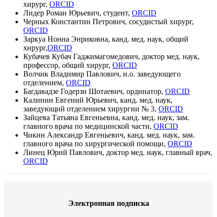
хирург,
ORCID
Лидер Роман Юрьевич, студент,
ORCID
Черных Константин Петрович, сосудистый хирург,
ORCID
Заркуа Нонна Энриковна, канд. мед. наук, общий
хирург,
ORCID
Кубачев Кубач Гаджимагомедович, доктор мед. наук,
профессор, общий хирург,
ORCID
Волчик Владимир Павлович, и.о. заведующего
отделением,
ORCID
Багдавадзе Годерзи Шотаевич, ординатор,
ORCID
Калинин Евгений Юрьевич, канд. мед. наук,
заведующий отделением хирургии № 3,
ORCID
Зайцева Татьяна Евгеньевна, канд. мед. наук, зам.
главного врача по медицинской части,
ORCID
Чикин Александр Евгеньевич, канд. мед. наук, зам.
главного врача по хирургической помощи,
ORCID
Линец Юрий Павлович, доктор мед. наук, главный врач,
ORCID
Электронная подписка