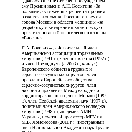
здравоохранение отмечен присуждением
ему Премии имени А.Н. Косыгина «За
большие достижения в решении проблем
развития экономики России» и премии
города Москвы в области медицины «за
разработку и внедрение в клиническую
практику нового биологического клапана
«Биоглис».
Л.А. Бокерия – действительный член
Американской ассоциации торакальных
хирургов (1991 г.), член правления (1992 г.)
и член Президиума (с 2003 г., консул)
Европейского общества грудных и
сердечно-сосудистых хирургов, член
правления Европейского общества
сердечно-сосудистых хирургов, член
научного правления Международного
кардиоторакального центра Монако (1992
г.), член Сербской академии наук (1997 г.),
почетный член Американского колледжа
хирургов (1998 г.), академик АМН
Украины, почетный профессор МГУ им.
М.В. Ломоносова (2011 г.), иностранный
член Национальной Академии наук Грузии