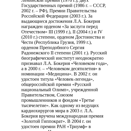
Ленинской премии (1976 г.), двух
Государственных премий (1986 г. – СССР,
2002 г. – РФ), Премии Правительства
Российской Федерации (2003 г.). За
выдающиеся достижения Л.А. Бокерия
награжден орденом «За заслуги перед
Отечеством» III (1999 г.), II (2004 г.) и IV
(2010 г.) степени, орденом Достоинства и
Чести (Республика Грузия, 1999 г.),
орденом Преподобного Сергия
Радонежского II степени (2001 г.). Русский
биографический институт неоднократно
признавал Л.А. Бокерия «Человеком года»,
а в 2000 г. – «Человеком десятилетия» в
номинации «Медицина». В 2002 г. он
удостоен титула «Человек-легенда»,
общероссийской премии «Русский
национальный Олимп», учрежденной
Правительством, Союзом
промышленников и фондом «Третье
тысячелетие». Как одному из ведущих
кардиохирургов мира в 2003 г. Л.А.
Бокерия вручена международная премия
«Золотой Гиппократ». В 2004 г. он
удостоен премии РАН «Триумф» в