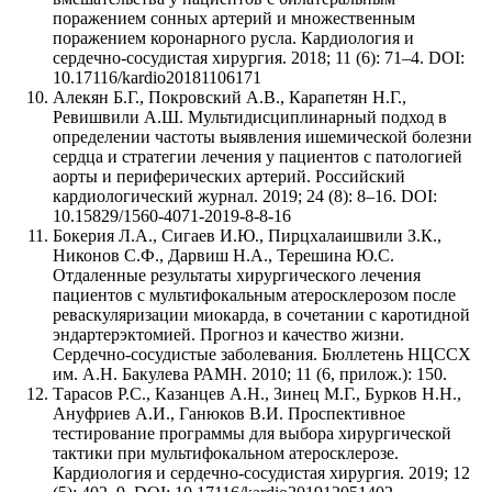
поражением сонных артерий и множественным
поражением коронарного русла. Кардиология и
сердечно-сосудистая хирургия. 2018; 11 (6): 71–4. DOI:
10.17116/kardio20181106171
Алекян Б.Г., Покровский А.В., Карапетян Н.Г.,
Ревишвили А.Ш. Мультидисциплинарный подход в
определении частоты выявления ишемической болезни
сердца и стратегии лечения у пациентов с патологией
аорты и периферических артерий. Российский
кардиологический журнал. 2019; 24 (8): 8–16. DOI:
10.15829/1560-4071-2019-8-8-16
Бокерия Л.А., Сигаев И.Ю., Пирцхалаишвили З.К.,
Никонов С.Ф., Дарвиш Н.А., Терешина Ю.С.
Отдаленные результаты хирургического лечения
пациентов с мультифокальным атеросклерозом после
реваскуляризации миокарда, в сочетании с каротидной
эндартерэктомией. Прогноз и качество жизни.
Сердечно-сосудистые заболевания. Бюллетень НЦССХ
им. А.Н. Бакулева РАМН. 2010; 11 (6, прилож.): 150.
Тарасов Р.С., Казанцев А.Н., Зинец М.Г., Бурков Н.Н.,
Ануфриев А.И., Ганюков В.И. Проспективное
тестирование программы для выбора хирургической
тактики при мультифокальном атеросклерозе.
Кардиология и сердечно-сосудистая хирургия. 2019; 12