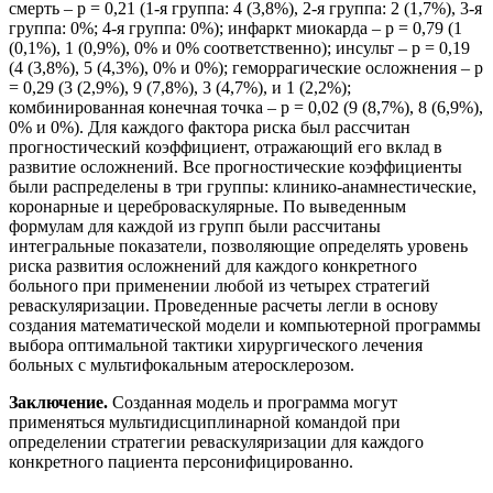
смерть – р = 0,21 (1-я группа: 4 (3,8%), 2-я группа: 2 (1,7%), 3-я
группа: 0%; 4-я группа: 0%); инфаркт миокарда – р = 0,79 (1
(0,1%), 1 (0,9%), 0% и 0% соответственно); инсульт – р = 0,19
(4 (3,8%), 5 (4,3%), 0% и 0%); геморрагические осложнения – р
= 0,29 (3 (2,9%), 9 (7,8%), 3 (4,7%), и 1 (2,2%);
комбинированная конечная точка – р = 0,02 (9 (8,7%), 8 (6,9%),
0% и 0%). Для каждого фактора риска был рассчитан
прогностический коэффициент, отражающий его вклад в
развитие осложнений. Все прогностические коэффициенты
были распределены в три группы: клинико-анамнестические,
коронарные и цереброваскулярные. По выведенным
формулам для каждой из групп были рассчитаны
интегральные показатели, позволяющие определять уровень
риска развития осложнений для каждого конкретного
больного при применении любой из четырех стратегий
реваскуляризации. Проведенные расчеты легли в основу
создания математической модели и компьютерной программы
выбора оптимальной тактики хирургического лечения
больных с мультифокальным атеросклерозом.
Заключение.
Созданная модель и программа могут
применяться мультидисциплинарной командой при
определении стратегии реваскуляризации для каждого
конкретного пациента персонифицированно.