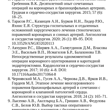
Гребенник В.К. Десятилетний опыт сочетанных
операций на коронарных и брахиоцефальных артериях.
Грудная и сердечно-сосудистая хирургия. 2015; 57 (6):
18–25.
Тарасов Р.С., Казанцев А.Н., Бурков Н.Н., Лидер Р.Ю.,
Яхнис Е.Я. Структура госпитальных и отдаленных
осложнений хирургического лечения стенотических
поражений коронарных и сонных артерий. Ангиология
и сосудистая хирургия. 2020; 26 (1): 89–95. DOI:
10.33529/ANGIO2020113
Акчурин Р.С., Ширяев А.А., Галяутдинов Д.М., Власова
Э.Е., Васильев В.П., Исмагилов Б.Р., Балахонова Т.В.
Непосредственные результаты одномоментной
операции коронарного шунтирования и каротидной
эндартерэктомии. Кардиология и сердечно-сосудистая
хирургия. 2017; 10 (6): 4–8. DOI:
10.17116/kardio20171064-8
Чернявский М.А., Гусев А.А., Чернова Д.В., Ярков И.В.,
Гордеев М.Л. Этапное лечение многоуровневого
поражения брахиоцефальных артерий в сочетании с
коронарной и клапанной патологией сердца.
Ангиология и сосудистая хирургия. 2018; 24 (2): 165–71.
Лысенко А.В., Аксельрод Б.А., Гришин А.В., Федулова
С.В., Белов Ю.В. Выбор тактики оперативного
вмешательства у пациентов с билатеральным