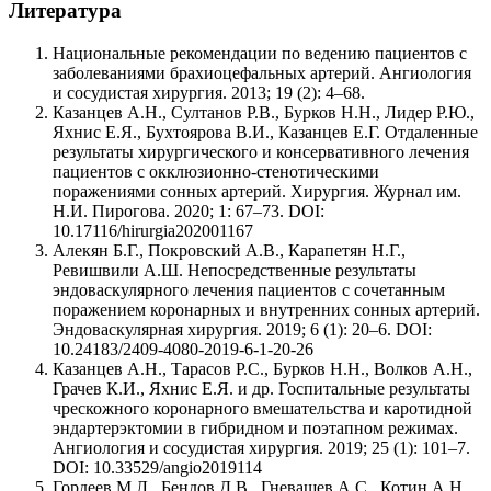
Литература
Национальные рекомендации по ведению пациентов с
заболеваниями брахиоцефальных артерий. Ангиология
и сосудистая хирургия. 2013; 19 (2): 4–68.
Казанцев А.Н., Султанов Р.В., Бурков Н.Н., Лидер Р.Ю.,
Яхнис Е.Я., Бухтоярова В.И., Казанцев Е.Г. Отдаленные
результаты хирургического и консервативного лечения
пациентов с окклюзионно-стенотическими
поражениями сонных артерий. Хирургия. Журнал им.
Н.И. Пирогова. 2020; 1: 67–73. DOI:
10.17116/hirurgia202001167
Алекян Б.Г., Покровский А.В., Карапетян Н.Г.,
Ревишвили А.Ш. Непосредственные результаты
эндоваскулярного лечения пациентов с сочетанным
поражением коронарных и внутренних сонных артерий.
Эндоваскулярная хирургия. 2019; 6 (1): 20–6. DOI:
10.24183/2409-4080-2019-6-1-20-26
Казанцев А.Н., Тарасов Р.С., Бурков Н.Н., Волков А.Н.,
Грачев К.И., Яхнис Е.Я. и др. Госпитальные результаты
чрескожного коронарного вмешательства и каротидной
эндартерэктомии в гибридном и поэтапном режимах.
Ангиология и сосудистая хирургия. 2019; 25 (1): 101–7.
DOI: 10.33529/angio2019114
Гордеев М.Л., Бендов Д.В., Гневашев А.С., Котин А.Н.,