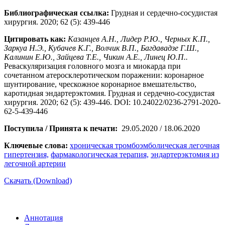
Библиографическая ссылка:
Грудная и сердечно-сосудистая
хирургия. 2020; 62 (5): 439-446
Цитировать как:
Казанцев А.Н., Лидер Р.Ю., Черных К.П.,
Заркуа Н.Э., Кубачев К.Г., Волчик В.П., Багдавадзе Г.Ш.,
Калинин Е.Ю., Зайцева Т.Е., Чикин А.Е., Линец Ю.П..
Реваскуляризация головного мозга и миокарда при
сочетанном атеросклеротическом поражении: коронарное
шунтирование, чрескожное коронарное вмешательство,
каротидная эндартерэктомия. Грудная и сердечно-сосудистая
хирургия. 2020; 62 (5): 439-446. DOI: 10.24022/0236-2791-2020-
62-5-439-446
Поступила / Принята к печати:
29.05.2020 / 18.06.2020
Ключевые слова:
хроническая тромбоэмболическая легочная
гипертензия,
фармакологическая терапия,
эндартерэктомия из
легочной артерии
Скачать (Download)
Аннотация