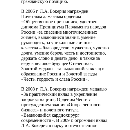
гражданскую позицию.
В 2006 г. Л.А. Бокерия награжден
Почетным алмазным орденом
«Общественное признание», удостоен
диплома Президиума Парламента народов
России «за спасение многочисленных
жизней, выдающиеся знания, умение
руководить, за уникальные личные
качества – благородство, мужество, чувство
долга, умение беречь честь и достоинство,
держать слово и делать дело, в также за
веру в великое будущее Отечества»,
Золотой медали – за выдающийся вклад в
образование России и Золотой звезды
«Честь, гордость и слава России».
В 2008 г. Л.А. Бокерия награжден медалью
«За практический вклад в укрепление
здоровья нации», Орденом Чести с
присуждением звания «Опора честного
бизнеса» и почетного титула
«Выдающийся кардиохирург
современности». В 2009 г. огромный вклад
Л.А. Бокерия в науку и отечественное