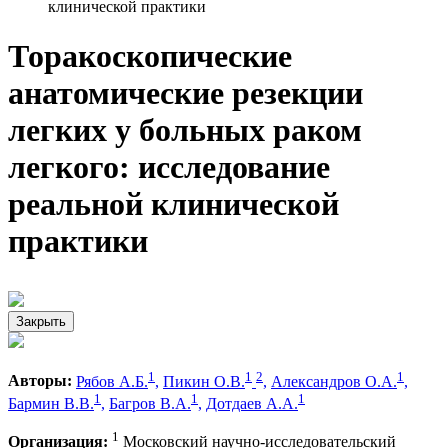
клинической практики
Торакоскопические
анатомические резекции
легких у больных раком
легкого: исследование
реальной клинической
практики
Закрыть
1
1
2
1
Авторы:
Рябов А.Б.
,
Пикин О.В.
,
Александров О.А.
,
1
1
1
Бармин В.В.
,
Багров В.А.
,
Дотдаев А.А.
1
Организация:
Московский научно-исследовательский