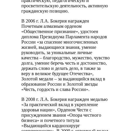
практическую, педагогическую и
просветительскую деятельность, активную
гражданскую позицию.
В 2006 г. Л.А. Бокерия награжден
Почетным алмазным орденом
«Общественное признание», удостоен
диплома Президиума Парламента народов
России «за спасение многочисленных
жизней, выдающиеся знания, умение
руководить, за уникальные личные
качества – благородство, мужество, чувство
долга, умение беречь честь и достоинство,
держать слово и делать дело, в также за
веру в великое будущее Отечества»,
Золотой медали – за выдающийся вклад в
образование России и Золотой звезды
«Честь, гордость и слава России».
В 2008 г. Л.А. Бокерия награжден медалью
«За практический вклад в укрепление
здоровья нации», Орденом Чести с
присуждением звания «Опора честного
бизнеса» и почетного титула
«Выдающийся кардиохирург
современности». В 2009 г. огромный вклад