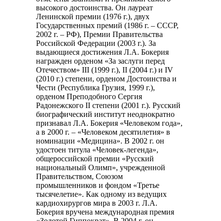
высокого достоинства. Он лауреат
Ленинской премии (1976 г.), двух
Государственных премий (1986 г. – СССР,
2002 г. – РФ), Премии Правительства
Российской Федерации (2003 г.). За
выдающиеся достижения Л.А. Бокерия
награжден орденом «За заслуги перед
Отечеством» III (1999 г.), II (2004 г.) и IV
(2010 г.) степени, орденом Достоинства и
Чести (Республика Грузия, 1999 г.),
орденом Преподобного Сергия
Радонежского II степени (2001 г.). Русский
биографический институт неоднократно
признавал Л.А. Бокерия «Человеком года»,
а в 2000 г. – «Человеком десятилетия» в
номинации «Медицина». В 2002 г. он
удостоен титула «Человек-легенда»,
общероссийской премии «Русский
национальный Олимп», учрежденной
Правительством, Союзом
промышленников и фондом «Третье
тысячелетие». Как одному из ведущих
кардиохирургов мира в 2003 г. Л.А.
Бокерия вручена международная премия
«Золотой Гиппократ». В 2004 г. он