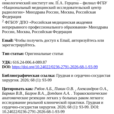
онкологический институт им. П.A. Герцена – филиал ФГБУ
«Национальный медицинский исследовательский центр
радиологии» Минздрава России, Москва, Российская
Федерация
2
ФГБОУ ДПО «Российская медицинская академия
непрерывного профессионального образования» Минздрава
России, Москва, Российская Федерация
Email:
Чтобы получить доступ к Email, авторизуйтесь или
зарегистрируйтесь.
Тип статьи:
Оригинальные статьи
УДК:
616.24-006.4-089.87
DOI:
https://doi.org/10.24022/0236-2791-2026-68-1-93-99
Библиографическая ссылка:
Грудная и сердечно-сосудистая
хирургия. 2026; 68 (1): 93-99
Цитировать как:
Рябов А.Б., Пикин О.В. , Александров О.А.,
Бармин В.В., Багров В.А., Дотдаев А.А. .
Торакоскопические
анатомические резекции легких у больных раком легкого:
исследование реальной клинической практики. Грудная и
сердечно-сосудистая хирургия. 2026; 68 (1): 93-99. DOI:
10.24022/0236-2791-2026-68-1-93-99