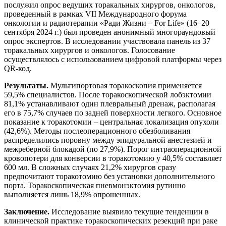
послужил опрос ведущих торакальных хирургов, онкологов,
проведенный в рамках VII Международного форума
онкологии и радиотерапии «Ради Жизни – For Life» (16–20
сентября 2024 г.) был проведен анонимный многораундовый
опрос экспертов. В исследовании участвовала панель из 37
торакальных хирургов и онкологов. Голосование
осуществлялось с использованием цифровой платформы через
QR-код.
Результаты.
Мультипортовая торакоскопия применяется
59,5% специалистов. После торакоскопической лобэктомии
81,1% устанавливают один плевральный дренаж, располагая
его в 75,7% случаев по задней поверхности легкого. Основное
показание к торакотомии – центральная локализация опухоли
(42,6%). Методы послеоперационного обезболивания
распределились поровну между эпидуральной анестезией и
межреберной блокадой (по 27,9%). Порог интраоперационной
кровопотери для конверсии в торакотомию у 40,5% составляет
600 мл. В сложных случаях 21,2% хирургов сразу
предпочитают торакотомию без установки дополнительного
порта. Торакоскопическая пневмонэктомия рутинно
выполняется лишь 18,9% опрошенных.
Заключение.
Исследование выявило текущие тенденции в
клинической практике торакоскопических резекций при раке