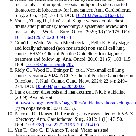
meta-analysis of uniportal versus multiportal video-assisted
thoracoscopic lobectomy for lung cancer. Ann. Cardiothorac.
Surg. 2016; 5 (2): 76–84. DOI:
10.21037/acs.2016.03.17
You J., Zhang H., Li W. et al. Single versus double chest
drains after pulmonary lobectomy: a systematic review and
meta-analysis. World J. Surg. Oncol. 2020; 18 (1): 175. DOI:
10.1186/s12957-020-01945-1
Crinò L., Weder W., van Meerbeeck J., Felip E. Early stage
and locally advanced (non-metastatic) non-small-cell lung
cancer: ESMO Clinical Practice Guidelines for diagnosis,
treatment and follow-up. Ann. Oncol. 2010; 21 (5): 103–115.
DOI:
10.1093/annonc/mdq207
Riely G., Wood D., Ettinger D. et al. Non-small cell lung
cancer, version 4.2024, NCCN Clinical Practice Guidelines in
Oncology. J. Natl. Compr. Canc. Netw. 2024; 22 (4): 249–
274. DOI:
10.6004/jnccn.2204.0023
Lung cancer: diagnosis and management. NICE guideline
(2019). Available at:
https://scts.org/_userfiles/pages/files/guidelines/thoracic/l
(дата обращения: 30.03.2025).
Petersen R., Hansen H. Learning curve associated with VATS
lobectomy. Ann. Cardiothorac. Surg. 2012; 1 (1): 47–50.
DOI:
10.3978/j.issn.2225-319X.2012.04.05
Yan T., Cao C., D’Amico T. et al. Video-assisted
thoracoscopic surgery lobectomy at 20 years: a consensus