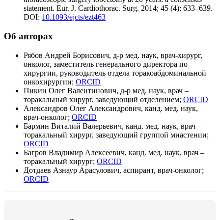
statement. Eur. J. Cardiothorac. Surg. 2014; 45 (4): 633–639.
DOI:
10.1093/ejcts/ezt463
Об авторах
Рябов Андрей Борисович, д-р мед. наук, врач-хирург,
онколог, заместитель генерального директора по
хирургии, руководитель отдела торакоабдоминальной
онкохирургии;
ORCID
Пикин Олег Валентинович, д-р мед. наук, врач –
торакальный хирург, заведующий отделением;
ORCID
Александров Олег Александрович, канд. мед. наук,
врач-онколог;
ORCID
Бармин Виталий Валерьевич, канд. мед. наук, врач –
торакальный хирург, заведующий группой миастении;
ORCID
Багров Владимир Алексеевич, канд. мед. наук, врач –
торакальный хирург;
ORCID
Дотдаев Азнаур Арасулович, аспирант, врач-онколог;
ORCID