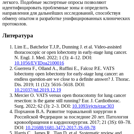
легкого. Подобные экспертные опросы позволяют
идентифицировать проблемные зоны и определить
направления для дальнейших исследований, способствуя
обмену опытом и разработке унифицированных клинических
протоколов.
Литература
Lim E., Batchelor T.J.P., Dunning J. et al. Video-assisted
thoracoscopic or open lobectomy in early-stage lung cancer.
N. Engl. J. Med. 2022; 1 (3): 4–12. DOI:
10.1056/EVIDoa2100016
Guerrera F., Olland A., Ruffini E., Falcoz P.E. VATS
lobectomy open lobectomy for early-stage lung cancer: an
endless question-are we close to a definite answer? J. Thorac.
Dis. 2019; 11 (12): 5616–5618. DOI:
10.21037/jtd.2019.12.19
Mercier O. VATS versus open thoracotomy for lung cancer
resection: is the game still running? Eur. J. Cardiothorac.
Surg. 2022; 62 (3): 2–3. DOI:
10.1093/ejcts/ezac303
Порханов В.А. Развитие торакальной хирургии в
Российской Федерации за последние 20 лет. Патология
кровообращения и кардиохирургия. 2017; 21 (3S): 69–78.
DOI:
10.21688/1681-3472-2017-3S-69-78
Harris C., James R., Tian D. et al. Systematic review and