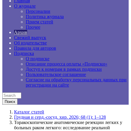
Главная
О журнале
Персоналии
Политика журнала
Прием статей
Прочее
Архив
Свежий выпуск
Об издательстве
Правила для авторов
Подписка
О подписке
Описание процесса оплаты «Подписки»
Доступ к номерам в рамках подписки
Пользовательское соглашение
Согласие на обработку персональных данных при
регистрации на сайте
Каталог статей
Грудная и серд.-сосуд. хир. 2026; 68 (1): 1–128
Торакоскопические анатомические резекции легких у
больных раком легкого: исследование реальной