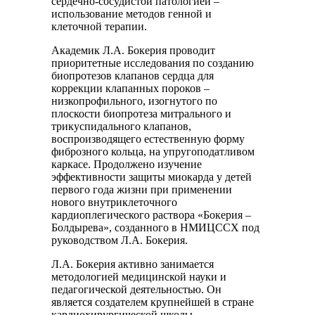
сердечно-сосудистой патологией –
использование методов генной и
клеточной терапии.
Академик Л.А. Бокерия проводит
приоритетные исследования по созданию
биопротезов клапанов сердца для
коррекции клапанных пороков –
низкопрофильного, изогнутого по
плоскости биопротеза митрального и
трикуспидального клапанов,
воспроизводящего естественную форму
фиброзного кольца, на упругоподатливом
каркасе. Продолжено изучение
эффективности защиты миокарда у детей
первого года жизни при применении
нового внутриклеточного
кардиоплегического раствора «Бокерия –
Болдырева», созданного в НМИЦССХ под
руководством Л.А. Бокерия.
Л.А. Бокерия активно занимается
методологией медицинской науки и
педагогической деятельностью. Он
является создателем крупнейшей в стране
кардиохирургической школы,