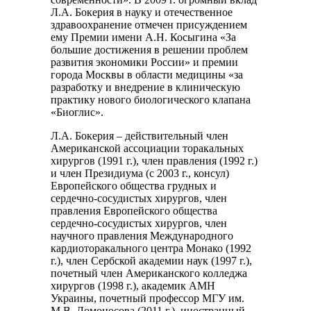
Л.А. Бокерия в науку и отечественное
здравоохранение отмечен присуждением
ему Премии имени А.Н. Косыгина «За
большие достижения в решении проблем
развития экономики России» и премии
города Москвы в области медицины «за
разработку и внедрение в клиническую
практику нового биологического клапана
«Биоглис».
Л.А. Бокерия – действительный член
Американской ассоциации торакальных
хирургов (1991 г.), член правления (1992 г.)
и член Президиума (с 2003 г., консул)
Европейского общества грудных и
сердечно-сосудистых хирургов, член
правления Европейского общества
сердечно-сосудистых хирургов, член
научного правления Международного
кардиоторакального центра Монако (1992
г.), член Сербской академии наук (1997 г.),
почетный член Американского колледжа
хирургов (1998 г.), академик АМН
Украины, почетный профессор МГУ им.
М.В. Ломоносова (2011 г.), иностранный