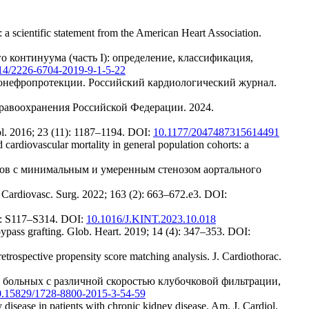
: a scientific statement from the American Heart Association.
 континуума (часть I): определение, классификация,
14/2226-6704-2019-9-1-5-22
дионефропротекции. Российский кардиологический журнал.
равоохранения Российской Федерации. 2024.
iol. 2016; 23 (11): 1187–1194. DOI:
10.1177/2047487315614491
d cardiovascular mortality in general population cohorts: a
нтов с минимальным и умеренным стенозом аортального
c. Cardiovasc. Surg. 2022; 163 (2): 663–672.e3. DOI:
S): S117–S314. DOI:
10.1016/J.KINT.2023.10.018
bypass grafting. Glob. Heart. 2019; 14 (4): 347–353. DOI:
etrospective propensity score matching analysis. J. Cardiothorac.
у больных с различной скоростью клубочковой фильтрации,
0.15829/1728-8800-2015-3-54-59
 disease in patients with chronic kidney disease. Am. J. Cardiol.