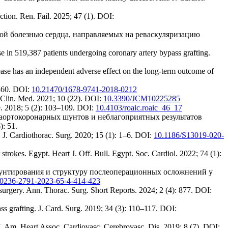
ction. Ren. Fail. 2025; 47 (1). DOI:
ой болезнью сердца, направляемых на реваскуляризацию
ase in 519,387 patients undergoing coronary artery bypass grafting.
ease has an independent adverse effect on the long-term outcome of
–360. DOI:
10.21470/1678-9741-2018-0212
. Clin. Med. 2021; 10 (22). DOI:
10.3390/JCM10225285
e. 2018; 5 (2): 103–109. DOI:
10.4103/roaic.roaic_46_17
аортокоронарных шунтов и неблагоприятных результатов
: 51.
. J. Cardiothorac. Surg. 2020; 15 (1): 1–6. DOI:
10.1186/S13019-020-
trokes. Egypt. Heart J. Off. Bull. Egypt. Soc. Cardiol. 2022; 74 (1):
 шунтирования и структуру послеоперационных осложнений у
/0236-2791-2023-65-4-414-423
 surgery. Ann. Thorac. Surg. Short Reports. 2024; 2 (4): 877. DOI:
ss grafting. J. Card. Surg. 2019; 34 (3): 110–117. DOI:
. J. Am. Heart Assoc. Cardiovasc. Cerebrovasc. Dis. 2019; 8 (7). DOI: