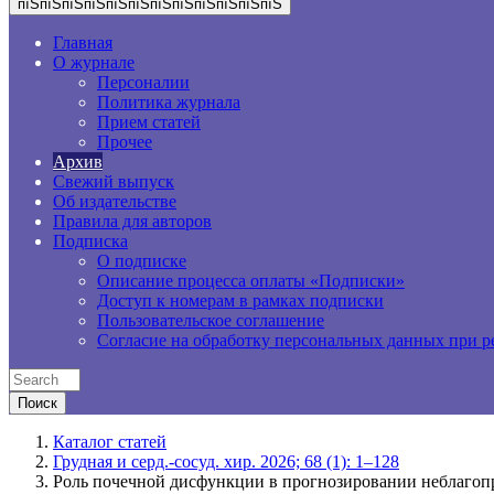
пїЅпїЅпїЅпїЅпїЅпїЅпїЅпїЅпїЅпїЅпїЅпїЅ
Главная
О журнале
Персоналии
Политика журнала
Прием статей
Прочее
Архив
Свежий выпуск
Об издательстве
Правила для авторов
Подписка
О подписке
Описание процесса оплаты «Подписки»
Доступ к номерам в рамках подписки
Пользовательское соглашение
Согласие на обработку персональных данных при р
Каталог статей
Грудная и серд.-сосуд. хир. 2026; 68 (1): 1–128
Роль почечной дисфункции в прогнозировании неблагоп