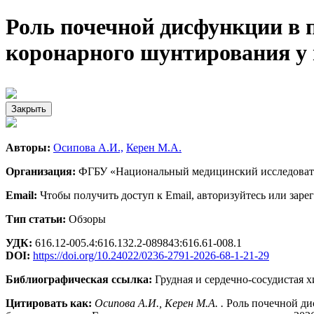
Роль почечной дисфункции в 
коронарного шунтирования у 
Закрыть
Авторы:
Осипова А.И.,
Керен М.А.
Организация:
ФГБУ «Национальный медицинский исследовател
Email:
Чтобы получить доступ к Email, авторизуйтесь или заре
Тип статьи:
Обзоры
УДК:
616.12-005.4:616.132.2-089843:616.61-008.1
DOI:
https://doi.org/10.24022/0236-2791-2026-68-1-21-29
Библиографическая ссылка:
Грудная и сердечно-сосудистая хи
Цитировать как:
Осипова А.И., Керен М.А. .
Роль почечной ди