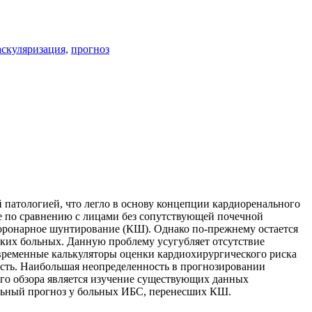
аскуляризация,
прогноз
 патологией, что легло в основу концепции кардиоренального
же по сравнению с лицами без сопутствующей почечной
коронарное шунтирование (КШ). Однако по-прежнему остается
аких больных. Данную проблему усугубляет отсутствие
овременные калькуляторы оценки кардиохирургического риска
ость. Наибольшая неопределенность в прогнозировании
го обзора является изучение существующих данных
льный прогноз у больных ИБС, перенесших КШ.