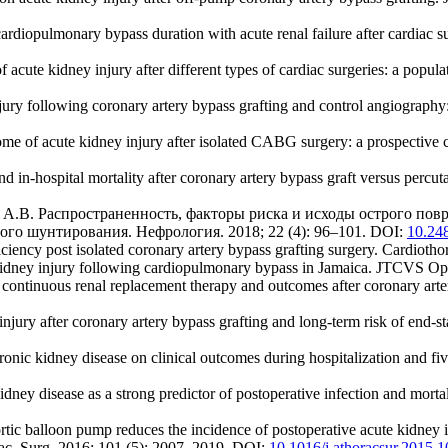
 cardiopulmonary bypass duration with acute renal failure after cardiac
cute kidney injury after different types of cardiac surgeries: a popul
ry following coronary artery bypass grafting and control angiography:
come of acute kidney injury after isolated CABG surgery: a prospective 
d in-hospital mortality after coronary artery bypass graft versus percu
н А.В. Распространенность, факторы риска и исходы острого по
го шунтирования. Нефрология. 2018; 22 (4): 96–101. DOI:
10.24
iciency post isolated coronary artery bypass grafting surgery. Cardioth
kidney injury following cardiopulmonary bypass in Jamaica. JTCVS O
continuous renal replacement therapy and outcomes after coronary arter
ury after coronary artery bypass grafting and long-term risk of end-st
ic kidney disease on clinical outcomes during hospitalization and five
ney disease as a strong predictor of postoperative infection and mortali
rtic balloon pump reduces the incidence of postoperative acute kidney 
orac. Surg. 2016; 101 (5): 2007–2019. DOI:
10.1016/j.athoracsur.2015.1