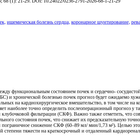
 68 (1): 21-29. DOI: 10.24022/0236-2791-2026-68-1-21-29
ек,
ишемическая болезнь сердца,
коронарное шунтирование,
рев
ежду функциональным состоянием почек и сердечно- сосудистой
ИБС) и хронической болезнью почек прогноз будет ожидаемо ху
льных на кардиохирургическое вмешательство, в том числе на 
яет наиболее точно определить послеоперационный прогноз у т
и клубочковой фильтрации (СКФ). Важно также отметить, что с
ьного состояния почек, что снижает их предсказательную точн
пограничное снижение СКФ (60–89 мл/ мин/1,73 м²). Целью это
ой степени тяжести на краткосрочный и отдаленный кардиорена