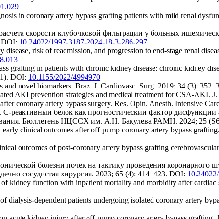
1.029
sis in coronary artery bypass grafting patients with mild renal dysfun
асчета скорости клубочковой фильтрации у больных ишемическ
. DOI:
10.24022/1997-3187-2024-18-3-286-297
y disease, risk of readmission, and progression to end-stage renal dise
08.013
s grafting in patients with chronic kidney disease: chronic kidney dis
(1). DOI:
10.1155/2022/4994970
ors and novel biomarkers. Braz. J. Cardiovasc. Surg. 2019; 34 (3): 352
iated AKI prevention strategies and medical treatment for CSA-AKI. J
fter coronary artery bypass surgery. Res. Opin. Anesth. Intensive Car
. С-реактивный белок как прогностический фактор дисфункции 
вания. Бюллетень НЦССХ им. А.Н. Бакулева РАМН. 2024; 25 (S6)
 early clinical outcomes after off-pump coronary artery bypass grafting
ical outcomes of post-coronary artery bypass grafting cerebrovascular s
хронической болезни почек на тактику проведения коронарного
ечно-сосудистая хирургия. 2023; 65 (4): 414–423. DOI:
10.24022
f kidney function with inpatient mortality and morbidity after cardiac
of dialysis-dependent patients undergoing isolated coronary artery bypa
in on acute kidney injury after off‐pump coronary artery bypass grafting