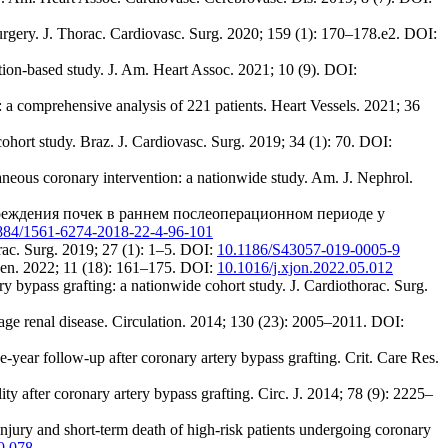
 surgery. J. Thorac. Cardiovasc. Surg. 2020; 159 (1): 170–178.e2. DOI:
ation-based study. J. Am. Heart Assoc. 2021; 10 (9). DOI:
 a comprehensive analysis of 221 patients. Heart Vessels. 2021; 36
cohort study. Braz. J. Cardiovasc. Surg. 2019; 34 (1): 70. DOI:
taneous coronary intervention: a nationwide study. Am. J. Nephrol.
вреждения почек в раннем послеоперационном периоде у
884/1561-6274-2018-22-4-96-101
orac. Surg. 2019; 27 (1): 1–5. DOI:
10.1186/S43057-019-0005-9
pen. 2022; 11 (18): 161–175. DOI:
10.1016/j.xjon.2022.05.012
y bypass grafting: a nationwide cohort study. J. Cardiothorac. Surg.
age renal disease. Circulation. 2014; 130 (23): 2005–2011. DOI:
-year follow-up after coronary artery bypass grafting. Crit. Care Res.
ty after coronary artery bypass grafting. Circ. J. 2014; 78 (9): 2225–
injury and short-term death of high-risk patients undergoing coronary
0.078