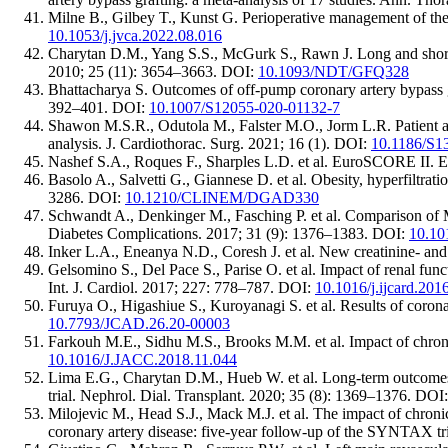
Milne B., Gilbey T., Kunst G. Perioperative management of the 
10.1053/j.jvca.2022.08.016
Charytan D.M., Yang S.S., McGurk S., Rawn J. Long and short-t
2010; 25 (11): 3654–3663. DOI:
10.1093/NDT/GFQ328
Bhattacharya S. Outcomes of off-pump coronary artery bypass gr
392–401. DOI:
10.1007/S12055-020-01132-7
Shawon M.S.R., Odutola M., Falster M.O., Jorm L.R. Patient an
analysis. J. Cardiothorac. Surg. 2021; 16 (1). DOI:
10.1186/S1
Nashef S.A., Roques F., Sharples L.D. et al. EuroSCORE II. E
Basolo A., Salvetti G., Giannese D. et al. Obesity, hyperfiltrat
3286. DOI:
10.1210/CLINEM/DGAD330
Schwandt A., Denkinger M., Fasching P. et al. Comparison of M
Diabetes Complications. 2017; 31 (9): 1376–1383. DOI:
10.10
Inker L.A., Eneanya N.D., Coresh J. et al. New creatinine- an
Gelsomino S., Del Pace S., Parise O. et al. Impact of renal fun
Int. J. Cardiol. 2017; 227: 778–787. DOI:
10.1016/j.ijcard.201
Furuya O., Higashiue S., Kuroyanagi S. et al. Results of corona
10.7793/JCAD.26.20-00003
Farkouh M.E., Sidhu M.S., Brooks M.M. et al. Impact of chronic
10.1016/J.JACC.2018.11.044
Lima E.G., Charytan D.M., Hueb W. et al. Long-term outcomes of
trial. Nephrol. Dial. Transplant. 2020; 35 (8): 1369–1376. DOI
Milojevic M., Head S.J., Mack M.J. et al. The impact of chroni
coronary artery disease: five-year follow-up of the SYNTAX tr