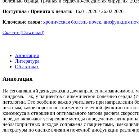
болезнью сердца. Грудная и сердечно-сосудистая хирургия. 2026;
Поступила / Принята к печати:
16.01.2026 / 26.02.2026
Ключевые слова:
хроническая болезнь почек,
дисфункция поч
Скачать (Download)
Аннотация
Литература
Об авторах
Аннотация
На сегодняшний день доказана двунаправленная зависимость м
синдрома. Так, у пациентов с ишемической болезнью сердца (
патологии. Это особенно важно учитывать при направлении бо
неясным, какое пороговое снижение почечной функции позвол
консенсуса в отношении оптимального метода расчета скорост
нередко включают устаревшие методы определения функционал
неблагоприятных исходов сопряжена с пациентами, имеющими 
литературы по оценке влияния почечной дисфункции различн