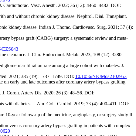
. J. Cardiothorac. Vasc. Anesth. 2022; 36 (12): 4460–4482. DOI:
th and without chronic kidney disease. Nephrol. Dial. Transplant.
nic kidney disease. Indian J. Thorac. Cardiovasc. Surg. 2021; 37 (4):
 artery bypass graft (CABG) surgery: a systematic review and meta-
S/EZS043
inine clearance. J. Clin. Endocrinol. Metab. 2023; 108 (12): 3280–
omerular filtration rate among a large cohort with diabetes. J.
J. Med. 2021; 385 (19): 1737–1749. DOI:
10.1056/NEJMoa2102953
e on early and late outcomes after coronary artery bypass grafting.
n. J. Coron. Artery Dis. 2020; 26 (3): 48–56. DOI:
ts with diabetes. J. Am. Coll. Cardiol. 2019; 73 (4): 400–411. DOI:
 10-year follow-up of the medicine, angioplasty, or surgery study II
ion versus coronary artery bypass grafting in patients with complex
00620