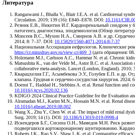
Литература
Rangaswami J., Bhalla V., Blair J.E.A. et al. Cardiorenal syndro
Circulation. 2019; 139 (16): E840–E878. DOI:
10.1161/CIR.
Резник Е.В., Никитин И.Г. Кардиоренальный синдром у б
патогенез, диагностика, эпидемиология (Обзор литератур
Моисеев В.С., Мухин Н.А., Смирнов А.В. и др. Сердечно
2014; 8: 7–37. DOI:
10.15829/1560-4071-2014-8-7-37
Национальная Ассоциация нефрологов. Клинические реко
https://cr.minzdrav.gov.ru/view-cr/469_3
(дата обращения: 08.
Holzmann M.J., Carlsson A.C., Hammar N. et al. Chronic kidney
Matsushita K., van der Velde M., Astor B.C. et al. Association o
collaborative meta-analysis. Lancet (London, England). 2010
Кварацхелия Г.Г., Асымбекова Э.У., Голубев Е.П. и др.
клапана. Грудная и сердечно-сосудистая хирургия. 2024; 6
Doenst T., Haddad H., Stebbins A. et al. Renal function and co
10.1016/j.jtcvs.2020.02.136
KDIGO 2024 Clinical Practice Guideline for the Evaluation 
Alramadan M.J., Karim M.N., Hossain M.N. et al. Renal disease
10.1016/j.gheart.2019.08.002
Wang X., Zhu Y., Chen W. et al. The impact of mild renal dysfun
Surg. 2019; 14 (1). DOI:
10.1186/S13019-019-0998-4
Искендеров Б.Г., Сисина О.Н., Мамедов М.Н. Риск разви
подвергшихся аортокоронарному шунтированию. Кардиовас
Roberts J.K., Rao S.V., Shaw L.K. et al. Comparative efficacy o