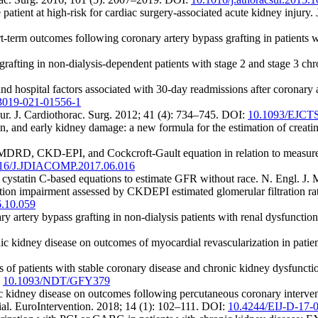
patient at high-risk for cardiac surgery-associated acute kidney injury
erm outcomes following coronary artery bypass grafting in patients wi
afting in non-dialysis-dependent patients with stage 2 and stage 3 chro
d hospital factors associated with 30-day readmissions after coronary
3019-021-01556-1
ur. J. Cardiothorac. Surg. 2012; 41 (4): 734–745. DOI:
10.1093/EJCT
ion, and early kidney damage: a new formula for the estimation of creat
DRD, CKD-EPI, and Cockcroft-Gault equation in relation to measured gl
16/J.JDIACOMP.2017.06.016
d cystatin C-based equations to estimate GFR without race. N. Engl. 
ction impairment assessed by CKDEPI estimated glomerular filtration rat
6.10.059
ry artery bypass grafting in non-dialysis patients with renal dysfunctio
 kidney disease on outcomes of myocardial revascularization in patien
 patients with stable coronary disease and chronic kidney dysfunction:
:
10.1093/NDT/GFY379
c kidney disease on outcomes following percutaneous coronary intervent
ial. EuroIntervention. 2018; 14 (1): 102–111. DOI:
10.4244/EIJ-D-17-