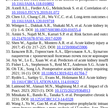
10.1161/JAHA.118.010892
Axtell A.L., Fiedler A.G., Melnitchouk S. et al. Correlation of
10.1016/J.JTCVS.2019.01.072
Chen J.J., Chang C.H., Wu V.C.C. et al. Long-term outcomes of a
10.1161/JAHA.120.019718
Wintgen L., Dakkak A.R., Shakaki M.A. et al. Acute kidney inju
(1): 1–6. DOI:
10.1007/S00380-020-01655-4
Amini S., Najafi M.N., Karrari S.P. et al. Risk factors and out
10.21470/1678-9741-2017-0209
Shen W., Aguilar R., Montero A.R. et al. Acute kidney injury an
2017; 45 (3): 217–225. DOI:
10.1159/000455906
Базылев В.В., Горностаев А.А., Щегольков А.А., Булыги
пациентов с хронической болезнью почек после коронарно
Aty W., Lo E., Xuan W. et al. Predictors of acute kidney insuff
Fisher L.A., Stephenson S., Reid M.T., Anderson S.G. Acute 
Oh T.K., Song I.A. Postoperative acute kidney injury requiring 
2021; 16 (1). DOI:
10.1186/S13019-021-01704-7
Rydén L., Sartipy U., Evans M., Holzmann M.J. Acute kidney inj
10.1161/CIRCULATIONAHA.114.010622
Laimoud M., Alanazi M.N., Maghirang M.J. et al. Impact of chron
Pract. 2023; 2023 (1). DOI:
10.1155/2023/9364913
Minakata K., Bando K., Tanaka S. et al. Preoperative chronic kid
2231. DOI:
10.1253/CIRCJ.CJ-14-0328
Wang J., Yu W., Gao M. et al. Preoperative prophylactic intraao
artery bypass grafting: a meta-analysis of 17 studies. Ann. Th