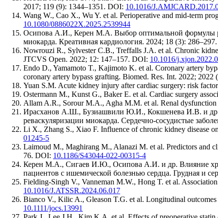
2017; 119 (9): 1344–1351. DOI:
10.1016/J.AMJCARD.2017.0
Wang W., Cao X., Wu Y. et al. Perioperative and mid-term progno
10.1080/0886022X.2025.2539944
Осипова А.И., Керен М.А. Выбор оптимальной формулы р
миокарда. Креативная кардиология. 2024; 18 (3): 286–297
Nowrouzi R., Sylvester C.B., Treffalls J.A. et al. Chronic kidne
JTCVS Open. 2022; 12: 147–157. DOI:
10.1016/j.xjon.2022.
Endo D., Yamamoto T., Kajimoto K. et al. Coronary artery bypas
coronary artery bypass grafting. Biomed. Res. Int. 2022; 2022 
Yuan S.M. Acute kidney injury after cardiac surgery: risk fact
Ostermann M., Kunst G., Baker E. et al. Cardiac surgery assoc
Allam A.R., Sorour M.A., Agha M.M. et al. Renal dysfunction a
Ирасханов А.Ш., Бузиашвили Ю.И., Кокшенева И.В. и др
реваскуляризации миокарда. Сердечно-сосудистые заболе
Li X., Zhang S., Xiao F. Influence of chronic kidney disease on
01245-5
Laimoud M., Maghirang M., Alanazi M. et al. Predictors and clin
76. DOI:
10.1186/S43044-022-00315-4
Керен М.А., Сигаев И.Ю., Осипова А.И. и др. Влияние 
пациентов с ишемической болезнью сердца. Грудная и серд
Fielding-Singh V., Vanneman M.W., Hong T. et al. Association o
10.1016/J.ATSSR.2024.06.017
Bianco V., Kilic A., Gleason T.G. et al. Longitudinal outcomes 
10.1111/jocs.13991
Park J., Lee J.H., Kim K.A. et al. Effects of preoperative stat