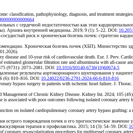
me: classification, pathophysiology, diagnosis, and treatment strategies
0000000000000664
ольных с сердечной недостаточностью как этап кардиоренального
ы). Архивъ внутренней медицины. 2019; 9 (1): 5–22. DOI:
10.205
-сосудистый риск и хроническая болезнь почек: стратегии кар
мендации. Хроническая болезнь почек (ХБП). Министерство зд
01.2026).
 disease and 10-year risk of cardiovascular death. Eur. J. Prev. Card
f estimated glomerular filtration rate and albuminuria with all-cause an
; 375 (9731): 2073–2081. DOI:
10.1016/S0140-6736(10)60674-5
 Отдаленные результаты аортокоронарного шунтирования у пацие
6 (6): 810–816. DOI:
10.24022/0236-2791-2024-66-6-810-816
ronary bypass surgery in patients with ischemic heart failure. J. Thora
and Management of Chronic Kidney Disease. Kidney Int. 2024; 105 (4
 is associated with poor outcomes following isolated coronary artery 
ction on isolated cardiopulmonary coronary artery bypass grafting: a r
тия острого повреждения почек и его прогностическое значение 
кулярная терапия и профилактика. 2015; 14 (3): 54–59. DOI:
1
f coronary revascularization procedures for multivessel coronary artery