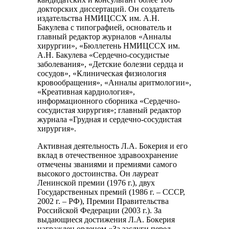
докторских диссертаций. Он создатель
издательства НМИЦССХ им. А.Н.
Бакулева с типографией, основатель и
главный редактор журналов «Анналы
хирургии», «Бюллетень НМИЦССХ им.
А.Н. Бакулева «Сердечно-сосудистые
заболевания», «Детские болезни сердца и
сосудов», «Клиническая физиология
кровообращения», «Анналы аритмологии»,
«Креативная кардиология»,
информационного сборника «Сердечно-
сосудистая хирургия»; главный редактор
журнала «Грудная и сердечно-сосудистая
хирургия».
Активная деятельность Л.А. Бокерия и его
вклад в отечественное здравоохранение
отмечены званиями и премиями самого
высокого достоинства. Он лауреат
Ленинской премии (1976 г.), двух
Государственных премий (1986 г. – СССР,
2002 г. – РФ), Премии Правительства
Российской Федерации (2003 г.). За
выдающиеся достижения Л.А. Бокерия
награжден орденом «За заслуги перед