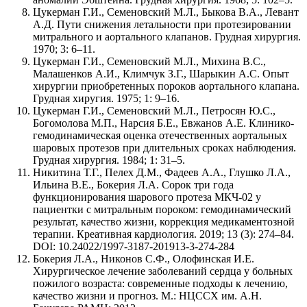
Цукерман Г.И., Семеновский М.Л., Быкова В.А., Левант
А.Д. Пути снижения летальности при протезировании
митрального и аортального клапанов. Грудная хирургия.
1970; 3: 6–11.
Цукерман Г.И., Семеновский М.Л., Михина В.С.,
Малашенков А.И., Климчук З.Г., Шарыкин А.С. Опыт
хирургии приобретенных пороков аортального клапана.
Грудная хиругия. 1975; 1: 9–16.
Цукерман Г.И., Семеновский М.Л., Петросян Ю.С.,
Богомолова М.П., Нарсия Б.Е., Евжанов А.Е. Клинико-
гемодинамическая оценка отечественных аортальных
шаровых протезов при длительных сроках наблюдения.
Грудная хирургия. 1984; 1: 31–5.
Никитина Т.Г., Пелех Д.М., Фадеев А.А., Глушко Л.А.,
Ильина В.Е., Бокерия Л.А. Сорок три года
функционирования шарового протеза МКЧ-02 у
пациентки с митральным пороком: гемодинамический
результат, качество жизни, коррекция медикаментозной
терапии. Креативная кардиология. 2019; 13 (3): 274–84.
DOI: 10.24022/1997-3187-201913-3-274-284
Бокерия Л.А., Никонов С.Ф., Олофинская И.Е.
Хирургическое лечение заболеваний сердца у больных
пожилого возраста: современные подходы к лечению,
качество жизни и прогноз. М.: НЦССХ им. А.Н.