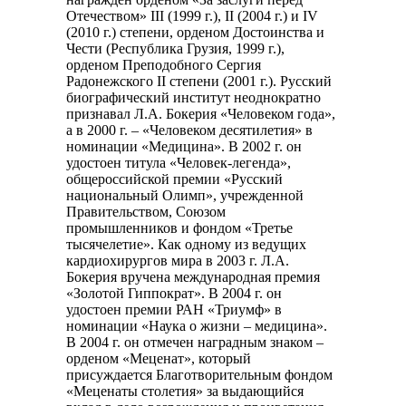
Отечеством» III (1999 г.), II (2004 г.) и IV
(2010 г.) степени, орденом Достоинства и
Чести (Республика Грузия, 1999 г.),
орденом Преподобного Сергия
Радонежского II степени (2001 г.). Русский
биографический институт неоднократно
признавал Л.А. Бокерия «Человеком года»,
а в 2000 г. – «Человеком десятилетия» в
номинации «Медицина». В 2002 г. он
удостоен титула «Человек-легенда»,
общероссийской премии «Русский
национальный Олимп», учрежденной
Правительством, Союзом
промышленников и фондом «Третье
тысячелетие». Как одному из ведущих
кардиохирургов мира в 2003 г. Л.А.
Бокерия вручена международная премия
«Золотой Гиппократ». В 2004 г. он
удостоен премии РАН «Триумф» в
номинации «Наука о жизни – медицина».
В 2004 г. он отмечен наградным знаком –
орденом «Меценат», который
присуждается Благотворительным фондом
«Меценаты столетия» за выдающийся