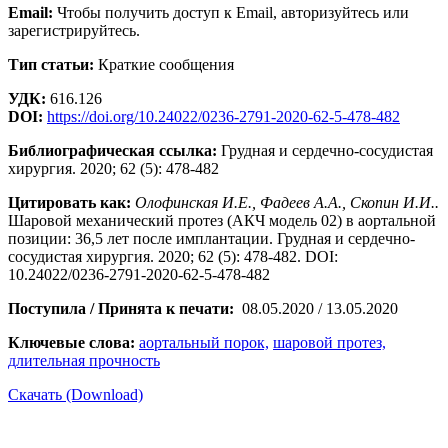
Email:
Чтобы получить доступ к Email, авторизуйтесь или
зарегистрируйтесь.
Тип статьи:
Краткие сообщения
УДК:
616.126
DOI:
https://doi.org/10.24022/0236-2791-2020-62-5-478-482
Библиографическая ссылка:
Грудная и сердечно-сосудистая
хирургия. 2020; 62 (5): 478-482
Цитировать как:
Олофинская И.Е., Фадеев А.А., Скопин И.И..
Шаровой механический протез (АКЧ модель 02) в аортальной
позиции: 36,5 лет после имплантации. Грудная и сердечно-
сосудистая хирургия. 2020; 62 (5): 478-482. DOI:
10.24022/0236-2791-2020-62-5-478-482
Поступила / Принята к печати:
08.05.2020 / 13.05.2020
Ключевые слова:
аортальный порок,
шаровой протез,
длительная прочность
Скачать (Download)