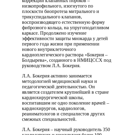
коррекции клапанных пороков –
низкопрофильного, изогнутого по
плоскости биопротеза митрального и
трикуспидального клапанов,
воспроизводящего естественную форму
фиброзного кольца, на упругоподатливом
каркасе. Продолжено изучение
эффективности защиты миокарда у детей
первого года жизни при применении
нового внутриклеточного
кардиоплегического раствора «Бокерия –
Болдырева», созданного в НМИЦССХ под
руководством Л.А. Бокерия.
Л.А. Бокерия активно занимается
методологией медицинской науки и
педагогической деятельностью. Он
является создателем крупнейшей в стране
кардиохирургической школы,
воспитавшим не одно поколение врачей –
кардиохирургов, кардиологов,
реаниматологов и специалистов других
смежных специальностей.
Л.А. Бокерия – научный руководитель 350
кандидатских и консультант более 100