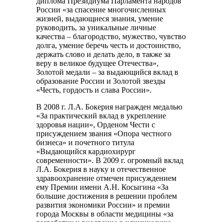
диплома Президиума Парламента народов
России «за спасение многочисленных
жизней, выдающиеся знания, умение
руководить, за уникальные личные
качества – благородство, мужество, чувство
долга, умение беречь честь и достоинство,
держать слово и делать дело, в также за
веру в великое будущее Отечества»,
Золотой медали – за выдающийся вклад в
образование России и Золотой звезды
«Честь, гордость и слава России».
В 2008 г. Л.А. Бокерия награжден медалью
«За практический вклад в укрепление
здоровья нации», Орденом Чести с
присуждением звания «Опора честного
бизнеса» и почетного титула
«Выдающийся кардиохирург
современности». В 2009 г. огромный вклад
Л.А. Бокерия в науку и отечественное
здравоохранение отмечен присуждением
ему Премии имени А.Н. Косыгина «За
большие достижения в решении проблем
развития экономики России» и премии
города Москвы в области медицины «за