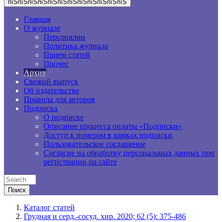
пїЅпїЅпїЅпїЅпїЅпїЅпїЅпїЅпїЅпїЅпїЅпїЅ
Главная
О журнале
Персоналии
Политика журнала
Прием статей
Прочее
Архив
Свежий выпуск
Об издательстве
Правила для авторов
Подписка
О подписке
Описание процесса оплаты «Подписки»
Доступ к номерам в рамках подписки
Пользовательское соглашение
Согласие на обработку персональных данных при
регистрации на сайте
Каталог статей
Грудная и серд.-сосуд. хир. 2020; 62 (5): 375-486