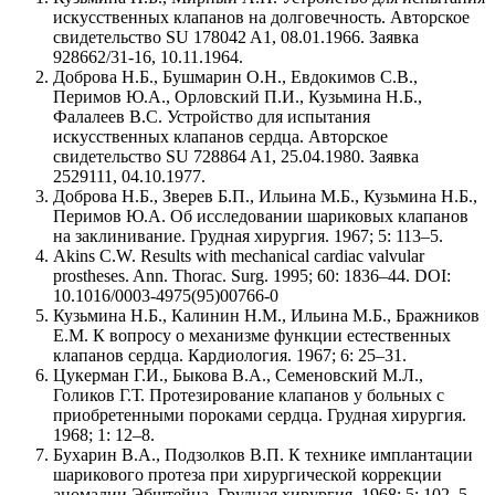
искусственных клапанов на долговечность. Авторское
свидетельство SU 178042 A1, 08.01.1966. Заявка
928662/31-16, 10.11.1964.
Доброва Н.Б., Бушмарин О.Н., Евдокимов С.В.,
Перимов Ю.А., Орловский П.И., Кузьмина Н.Б.,
Фалалеев В.С. Устройство для испытания
искусственных клапанов сердца. Авторское
свидетельство SU 728864 A1, 25.04.1980. Заявка
2529111, 04.10.1977.
Доброва Н.Б., Зверев Б.П., Ильина М.Б., Кузьмина Н.Б.,
Перимов Ю.А. Об исследовании шариковых клапанов
на заклинивание. Грудная хирургия. 1967; 5: 113–5.
Akins C.W. Results with mechanical cardiac valvular
prostheses. Ann. Thorac. Surg. 1995; 60: 1836–44. DOI:
10.1016/0003-4975(95)00766-0
Кузьмина Н.Б., Калинин Н.М., Ильина М.Б., Бражников
Е.М. К вопросу о механизме функции естественных
клапанов сердца. Кардиология. 1967; 6: 25–31.
Цукерман Г.И., Быкова В.А., Семеновский М.Л.,
Голиков Г.Т. Протезирование клапанов у больных с
приобретенными пороками сердца. Грудная хирургия.
1968; 1: 12–8.
Бухарин В.А., Подзолков В.П. К технике имплантации
шарикового протеза при хирургической коррекции
аномалии Эбштейна. Грудная хирургия. 1968; 5: 102–5.