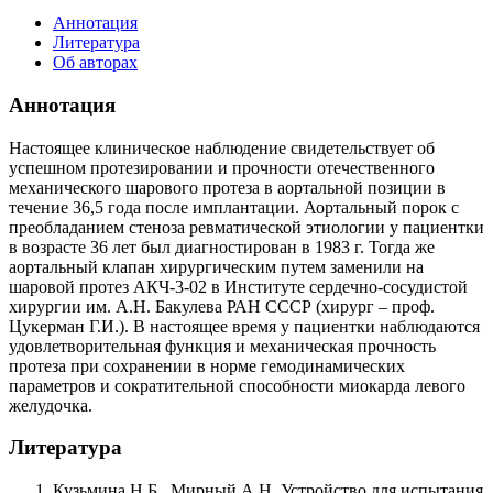
Аннотация
Литература
Об авторах
Аннотация
Настоящее клиническое наблюдение свидетельствует об
успешном протезировании и прочности отечественного
механического шарового протеза в аортальной позиции в
течение 36,5 года после имплантации. Аортальный порок с
преобладанием стеноза ревматической этиологии у пациентки
в возрасте 36 лет был диагностирован в 1983 г. Тогда же
аортальный клапан хирургическим путем заменили на
шаровой протез АКЧ-3-02 в Институте сердечно-сосудистой
хирургии им. А.Н. Бакулева РАН СССР (хирург – проф.
Цукерман Г.И.). В настоящее время у пациентки наблюдаются
удовлетворительная функция и механическая прочность
протеза при сохранении в норме гемодинамических
параметров и сократительной способности миокарда левого
желудочка.
Литература
Кузьмина Н.Б., Мирный А.Н. Устройство для испытания