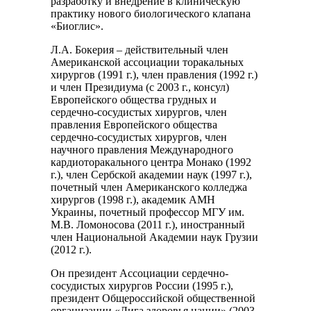
разработку и внедрение в клиническую
практику нового биологического клапана
«Биоглис».
Л.А. Бокерия – действительный член
Американской ассоциации торакальных
хирургов (1991 г.), член правления (1992 г.)
и член Президиума (с 2003 г., консул)
Европейского общества грудных и
сердечно-сосудистых хирургов, член
правления Европейского общества
сердечно-сосудистых хирургов, член
научного правления Международного
кардиоторакального центра Монако (1992
г.), член Сербской академии наук (1997 г.),
почетный член Американского колледжа
хирургов (1998 г.), академик АМН
Украины, почетный профессор МГУ им.
М.В. Ломоносова (2011 г.), иностранный
член Национальной Академии наук Грузии
(2012 г.).
Он президент Ассоциации сердечно-
сосудистых хирургов России (1995 г.),
президент Общероссийской общественной
организации «Лига здоровья нации» (2003