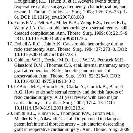
Houghtaling P.L., Hauck R. et al. Adverse events during
reoperative cardiac surgery: frequency, characterization, and
rescue. J. Thorac. Cardiovasc. Surg. 2008; 135: 316–23 (e1-
6). DOI: 10.1016/j.jtcvs.2007.08.060
Follis F.M., Pett S.B., Miller K.B., Wong R.S., Temes R.T.,
Wernly J.A. Catastrophic hemorrhage on sternal reentry: still a
dreaded complication. Ann. Thorac. Surg. 1999; 68: 2215–9.
DOI: 10.1016/s0003-4975(99)01173-x
Dobell A.R.C., Jain A.K. Catastrophic hemorrhage during
redo sternotomy. Ann. Thorac. Surg. 1984; 37: 273–8. DOI:
10.1016/s0003-4975(10)60728-x
Coltharp W.H., Decker M.D., Lea J.W.I.V., Petracek M.R.,
Glassford D.M., Thormas C.S. et al. Internal mammary artery
graft at reoperation: Risks, benefits, and methods of
preservation. Ann. Thorac. Surg. 1991; 52: 225–9. DOI:
10.1016/0003-4975(91)91340-2
O’Brien M.F., Harrocks S., Clarke A., Garlick B., Barnett
A.G. How to do safe sternal reentry and the risk factors of
redo cardiac surgery: A 21-year review with zero major
cardiac injury. J. Cardiac. Surg. 2002; 17: 4–13. DOI:
10.1111/j.1540-8191.2001.tb01213.x
Smith R.L., Ellman P.I., Thompson P.W., Girotti M.E.,
Mettler B.A., Ailawadi G. et al. Do you need to clamp a
patent left internal thoracic artery – left anterior descending
graft in reoperative cardiac surgery? Ann. Thorac. Surg. 2009;