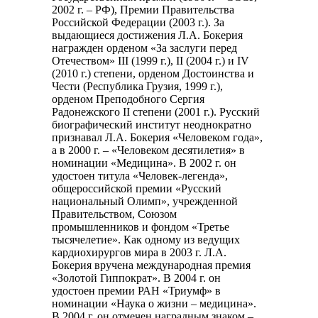
2002 г. – РФ), Премии Правительства
Российской Федерации (2003 г.). За
выдающиеся достижения Л.А. Бокерия
награжден орденом «За заслуги перед
Отечеством» III (1999 г.), II (2004 г.) и IV
(2010 г.) степени, орденом Достоинства и
Чести (Республика Грузия, 1999 г.),
орденом Преподобного Сергия
Радонежского II степени (2001 г.). Русский
биографический институт неоднократно
признавал Л.А. Бокерия «Человеком года»,
а в 2000 г. – «Человеком десятилетия» в
номинации «Медицина». В 2002 г. он
удостоен титула «Человек-легенда»,
общероссийской премии «Русский
национальный Олимп», учрежденной
Правительством, Союзом
промышленников и фондом «Третье
тысячелетие». Как одному из ведущих
кардиохирургов мира в 2003 г. Л.А.
Бокерия вручена международная премия
«Золотой Гиппократ». В 2004 г. он
удостоен премии РАН «Триумф» в
номинации «Наука о жизни – медицина».
В 2004 г. он отмечен наградным знаком –