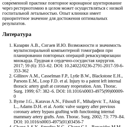
современной практике повторное коронарное шунтирование
через рестернотомию в целом может осуществляться с низкой
госпитальной летальностью. Опыт клиники имеет
приоритетное значение для достижения оптимальных
результатов.
Литература
Казарян А.В., Сигаев И.Ю. Возможности и значимость
мультиспиральной компьютерной томографии при
планировании повторных операций реваскуляризации
миокарда. Грудная и сердечно-сосудистая хирургия.
2017; 59 (6): 353–62. DOI: 10.24022/0236-2791-2017-59-6-
353-362
Gillinov A.M., Casselman F.P., Lytle B.W., Blackstone E.H.,
Parsons E.M., Loop F.D. et al. Injury to a patent left internal
thoracic artery graft at coronary reoperation. Ann. Thorac.
Surg. 1999; 67: 382–6. DOI: 10.1016/s0003-4975(99)00009-
0
Byrne J.G., Karavas A.N., Filsoufi F., Mihaljevic T., Aklog
L., Adams D.H. et al. Aortic valve surgery after previous
coronary artery bypass grafting with functioning internal
mammary artery grafts. Ann. Thorac. Surg. 2002; 73: 779–84.
DOI: 10.1016/s0003-4975(01)03456-7
Chang A.S.Y., Smedira N.G., Chang C.L., Benavides M.M.,