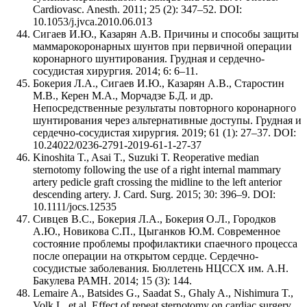
Cardiovasc. Anesth. 2011; 25 (2): 347–52. DOI:
10.1053/j.jvca.2010.06.013
Сигаев И.Ю., Казарян А.В. Причины и способы защиты
маммарокоронарных шунтов при первичной операции
коронарного шунтирования. Грудная и сердечно-
сосудистая хирургия. 2014; 6: 6–11.
Бокерия Л.А., Сигаев И.Ю., Казарян А.В., Старостин
М.В., Керен М.А., Морчадзе Б.Д. и др.
Непосредственные результаты повторного коронарного
шунтирования через альтернативные доступы. Грудная и
сердечно-сосудистая хирургия. 2019; 61 (1): 27–37. DOI:
10.24022/0236-2791-2019-61-1-27-37
Kinoshita T., Asai T., Suzuki T. Reoperative median
sternotomy following the use of a right internal mammary
artery pedicle graft crossing the midline to the left anterior
descending artery. J. Card. Surg. 2015; 30: 396–9. DOI:
10.1111/jocs.12535
Сивцев B.C., Бокерия Л.A., Бокерия О.Л., Городков
А.Ю., Новикова С.П., Цыганков Ю.М. Современное
состояние проблемы профилактики спаечного процесса
после операции на открытом сердце. Сердечно-
сосудистые заболевания. Бюллетень НЦССХ им. А.Н.
Бакулева РАМН. 2014; 15 (3): 144.
Lemaire A., Batsides G., Saadat S., Ghaly A., Nishimura T.,
Volk L. et al. Effect of repeat sternotomy on cardiac surgery