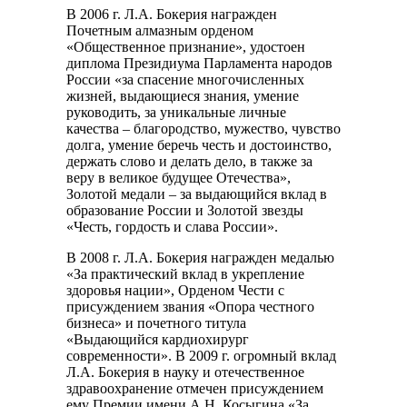
В 2006 г. Л.А. Бокерия награжден
Почетным алмазным орденом
«Общественное признание», удостоен
диплома Президиума Парламента народов
России «за спасение многочисленных
жизней, выдающиеся знания, умение
руководить, за уникальные личные
качества – благородство, мужество, чувство
долга, умение беречь честь и достоинство,
держать слово и делать дело, в также за
веру в великое будущее Отечества»,
Золотой медали – за выдающийся вклад в
образование России и Золотой звезды
«Честь, гордость и слава России».
В 2008 г. Л.А. Бокерия награжден медалью
«За практический вклад в укрепление
здоровья нации», Орденом Чести с
присуждением звания «Опора честного
бизнеса» и почетного титула
«Выдающийся кардиохирург
современности». В 2009 г. огромный вклад
Л.А. Бокерия в науку и отечественное
здравоохранение отмечен присуждением
ему Премии имени А.Н. Косыгина «За