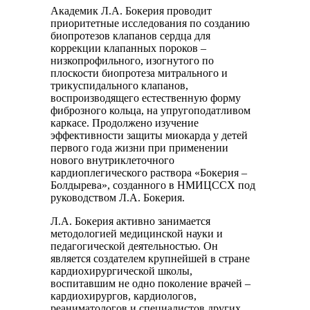
Академик Л.А. Бокерия проводит
приоритетные исследования по созданию
биопротезов клапанов сердца для
коррекции клапанных пороков –
низкопрофильного, изогнутого по
плоскости биопротеза митрального и
трикуспидального клапанов,
воспроизводящего естественную форму
фиброзного кольца, на упругоподатливом
каркасе. Продолжено изучение
эффективности защиты миокарда у детей
первого года жизни при применении
нового внутриклеточного
кардиоплегического раствора «Бокерия –
Болдырева», созданного в НМИЦССХ под
руководством Л.А. Бокерия.
Л.А. Бокерия активно занимается
методологией медицинской науки и
педагогической деятельностью. Он
является создателем крупнейшей в стране
кардиохирургической школы,
воспитавшим не одно поколение врачей –
кардиохирургов, кардиологов,
реаниматологов и специалистов других