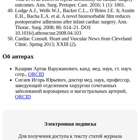
outcomes. Ann. Surg. Perioper. Care. 2016; 1 (1): 1001.
Lodge A.J., Wells W.J., Backer C.L., O’Brien J.E. Jr, Austin
E.H., Bacha E.A. et al. A novel bioresorbable film reduces
postoperative adhesions after infant cardiac surgery. Ann.
Thorac. Surg. 2008; 86: 614–21. DOI:
10.1016/j.athoracsur.2008.04.103
Cardiac Consult. Heart and Vascular News from Cleveland
Clinic. Spring 2013; XXIII (2).
Об авторах
Казарян Артак Варужанович, канд. мед. наук, ст. науч.
сотр.,
ORCID
Сигаев Игорь Юрьевич, доктор мед. наук, профессор,
заведующий отделением хирургии сочетанных
заболеваний коронарных и магистральных артерий,
ORCID
Электронная подписка
Для получения доступа к тексту статей журнала