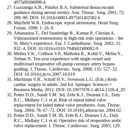
4975(89)90099-4
Gazzaniga A.B., Palafox B.A. Substernal thoracoscopic
guidance during sternal reentry. Ann. Thorac. Surg. 2001; 72:
289–90. DOI: 10.1016/s0003-4975(01)02582-6
Mayfield W.R. Endoscopic repeat sternotomy. Heart Surg.
Forum. 1998; 1: 26–9.
Athanasiou T., Del Stanbridge R., Kumar P., Cherian A.
Videoassisted resternotomy in high-risk redo operations – the
St. Mary’s experience. Eur. J. Cardiothorac. Surg. 2002; 21:
932–4. DOI: 10.1016/s1010-7940(02)00082-9
Mishra Y.K., Collison S.P., Malhotra R., Kohli V., Mehta Y.,
Trehan N. Ten-year experience with single-vessel and
multivessel reoperative off-pump coronary artery bypass
grafting. J. Thorac. Cardiovasc. Surg. 2008; 135: 527–32.
DOI: 10.1016/j.jtcvs.2007.10.019
Machiraju V.R., Schaff H.V., Svensson L.G. (Eds.) Redo
cardiac surgery in adults. 2nd Ed. Springer. Sciences +
Business Media; 2012. DOI: 10.1007/978-1-4614-1326-4_20
Potter D.D., Sundt T.M. 3rd, Zehr K.J., Dearani J.A., Daly
R.C., Mullany C.J. et al. Risk of repeat mitral valve
replacement for failed mitral valve prostheses. Ann. Thorac.
Surg. 2004; 78: 67–72. DOI: 10.1016/j.athoracsur. 2004.02.
Potter D.D., Sundt T.M. III, Zehr K.J., Dearani J.A., Daly
R.C., Mullany C.J. et al. Operative risk of reoperative aortic
valve replacement. J. Thorac. Cardiovasc. Surg. 2005; 129: