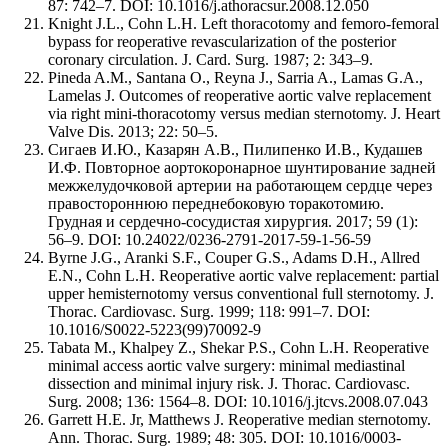
87: 742–7. DOI: 10.1016/j.athoracsur.2008.12.050
Knight J.L., Cohn L.H. Left thoracotomy and femoro-femoral
bypass for reoperative revascularization of the posterior
coronary circulation. J. Card. Surg. 1987; 2: 343–9.
Pineda A.M., Santana O., Reyna J., Sarria A., Lamas G.A.,
Lamelas J. Outcomes of reoperative aortic valve replacement
via right mini-thoracotomy versus median sternotomy. J. Heart
Valve Dis. 2013; 22: 50–5.
Сигаев И.Ю., Казарян А.В., Пилипенко И.В., Кудашев
И.Ф. Повторное аортокоронарное шунтирование задней
межжелудочковой артерии на работающем сердце через
правостороннюю переднебоковую торакотомию.
Грудная и сердечно-сосудистая хирургия. 2017; 59 (1):
56–9. DOI: 10.24022/0236-2791-2017-59-1-56-59
Byrne J.G., Aranki S.F., Couper G.S., Adams D.H., Allred
E.N., Cohn L.H. Reoperative aortic valve replacement: partial
upper hemisternotomy versus conventional full sternotomy. J.
Thorac. Cardiovasc. Surg. 1999; 118: 991–7. DOI:
10.1016/S0022-5223(99)70092-9
Tabata M., Khalpey Z., Shekar P.S., Cohn L.H. Reoperative
minimal access aortic valve surgery: minimal mediastinal
dissection and minimal injury risk. J. Thorac. Cardiovasc.
Surg. 2008; 136: 1564–8. DOI: 10.1016/j.jtcvs.2008.07.043
Garrett H.E. Jr, Matthews J. Reoperative median sternotomy.
Ann. Thorac. Surg. 1989; 48: 305. DOI: 10.1016/0003-