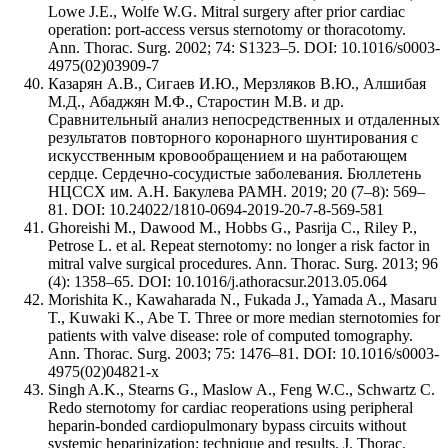
Lowe J.E., Wolfe W.G. Mitral surgery after prior cardiac
operation: port-access versus sternotomy or thoracotomy.
Ann. Thorac. Surg. 2002; 74: S1323–5. DOI: 10.1016/s0003-
4975(02)03909-7
Казарян А.В., Сигаев И.Ю., Мерзляков В.Ю., Алшибая
М.Д., Абаджян М.Ф., Старостин М.В. и др.
Сравнительный анализ непосредственных и отдаленных
результатов повторного коронарного шунтирования с
искусственным кровообращением и на работающем
сердце. Сердечно-сосудистые заболевания. Бюллетень
НЦССХ им. А.Н. Бакулева РАМН. 2019; 20 (7–8): 569–
81. DOI: 10.24022/1810-0694-2019-20-7-8-569-581
Ghoreishi M., Dawood M., Hobbs G., Pasrija C., Riley P.,
Petrose L. et al. Repeat sternotomy: no longer a risk factor in
mitral valve surgical procedures. Ann. Thorac. Surg. 2013; 96
(4): 1358–65. DOI: 10.1016/j.athoracsur.2013.05.064
Morishita K., Kawaharada N., Fukada J., Yamada A., Masaru
T., Kuwaki K., Abe T. Three or more median sternotomies for
patients with valve disease: role of computed tomography.
Ann. Thorac. Surg. 2003; 75: 1476–81. DOI: 10.1016/s0003-
4975(02)04821-x
Singh A.K., Stearns G., Maslow A., Feng W.C., Schwartz C.
Redo sternotomy for cardiac reoperations using peripheral
heparin-bonded cardiopulmonary bypass circuits without
systemic heparinization: technique and results. J. Thorac.