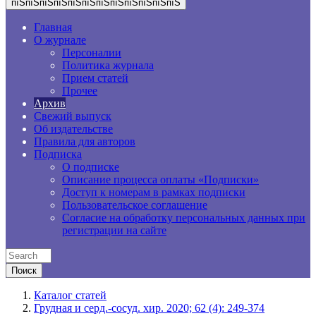
пїЅпїЅпїЅпїЅпїЅпїЅпїЅпїЅпїЅпїЅпїЅпїЅ
Главная
О журнале
Персоналии
Политика журнала
Прием статей
Прочее
Архив
Свежий выпуск
Об издательстве
Правила для авторов
Подписка
О подписке
Описание процесса оплаты «Подписки»
Доступ к номерам в рамках подписки
Пользовательское соглашение
Согласие на обработку персональных данных при
регистрации на сайте
Каталог статей
Грудная и серд.-сосуд. хир. 2020; 62 (4): 249-374