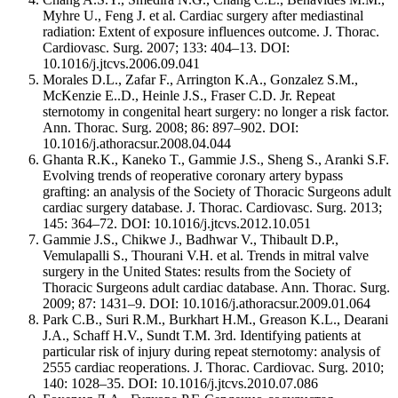
Myhre U., Feng J. et al. Cardiac surgery after mediastinal
radiation: Extent of exposure influences outcome. J. Thorac.
Cardiovasc. Surg. 2007; 133: 404–13. DOI:
10.1016/j.jtcvs.2006.09.041
Morales D.L., Zafar F., Arrington K.A., Gonzalez S.M.,
McKenzie E..D., Heinle J.S., Fraser C.D. Jr. Repeat
sternotomy in congenital heart surgery: no longer a risk factor.
Ann. Thorac. Surg. 2008; 86: 897–902. DOI:
10.1016/j.athoracsur.2008.04.044
Ghanta R.K., Kaneko T., Gammie J.S., Sheng S., Aranki S.F.
Evolving trends of reoperative coronary artery bypass
grafting: an analysis of the Society of Thoracic Surgeons adult
cardiac surgery database. J. Thorac. Cardiovasc. Surg. 2013;
145: 364–72. DOI: 10.1016/j.jtcvs.2012.10.051
Gammie J.S., Chikwe J., Badhwar V., Thibault D.P.,
Vemulapalli S., Thourani V.H. et al. Trends in mitral valve
surgery in the United States: results from the Society of
Thoracic Surgeons adult cardiac database. Ann. Thorac. Surg.
2009; 87: 1431–9. DOI: 10.1016/j.athoracsur.2009.01.064
Park C.B., Suri R.M., Burkhart H.M., Greason K.L., Dearani
J.A., Schaff H.V., Sundt T.M. 3rd. Identifying patients at
particular risk of injury during repeat sternotomy: analysis of
2555 cardiac reoperations. J. Thorac. Cardiovac. Surg. 2010;
140: 1028–35. DOI: 10.1016/j.jtcvs.2010.07.086