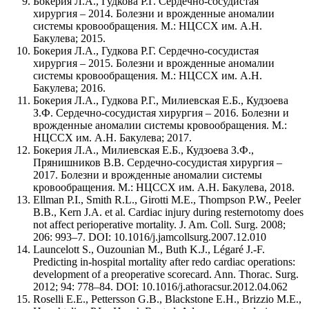
Бокерия Л.А., Гудкова Р.Г. Сердечно-сосудистая
хирургия – 2014. Болезни и врожденные аномалии
системы кровообращения. М.: НЦССХ им. А.Н.
Бакулева; 2015.
Бокерия Л.А., Гудкова Р.Г. Сердечно-сосудистая
хирургия – 2015. Болезни и врожденные аномалии
системы кровообращения. М.: НЦССХ им. А.Н.
Бакулева; 2016.
Бокерия Л.А., Гудкова Р.Г., Милиевская Е.Б., Кудзоева
З.Ф. Сердечно-сосудистая хирургия – 2016. Болезни и
врожденные аномалии системы кровообращения. М.:
НЦССХ им. А.Н. Бакулева; 2017.
Бокерия Л.А., Милиевская Е.Б., Кудзоева З.Ф.,
Прянишников В.В. Сердечно-сосудистая хирургия –
2017. Болезни и врожденные аномалии системы
кровообращения. М.: НЦССХ им. А.Н. Бакулева, 2018.
Ellman P.I., Smith R.L., Girotti M.E., Thompson P.W., Peeler
B.B., Kern J.A. et al. Cardiac injury during resternotomy does
not affect perioperative mortality. J. Am. Coll. Surg. 2008;
206: 993–7. DOI: 10.1016/j.jamcollsurg.2007.12.010
Launcelott S., Ouzounian M., Buth K.J., Légaré J.-F.
Predicting in-hospital mortality after redo cardiac operations:
development of a preoperative scorecard. Ann. Thorac. Surg.
2012; 94: 778–84. DOI: 10.1016/j.athoracsur.2012.04.062
Roselli E.E., Pettersson G.B., Blackstone E.H., Brizzio M.E.,