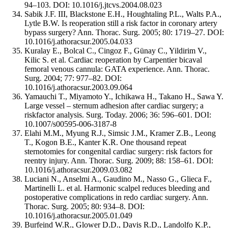
94–103. DOI: 10.1016/j.jtcvs.2004.08.023
Sabik J.F. III, Blackstone E.H., Houghtaling P.L., Walts P.A.,
Lytle B.W. Is reoperation still a risk factor in coronary artery
bypass surgery? Ann. Thorac. Surg. 2005; 80: 1719–27. DOI:
10.1016/j.athoracsur.2005.04.033
Kuralay E., Bolcal C., Cingoz F., Günay C., Yildirim V.,
Kilic S. et al. Cardiac reoperation by Carpentier bicaval
femoral venous cannula: GATA experience. Ann. Thorac.
Surg. 2004; 77: 977–82. DOI:
10.1016/j.athoracsur.2003.09.064
Yamauchi T., Miyamoto Y., Ichikawa H., Takano H., Sawa Y.
Large vessel – sternum adhesion after cardiac surgery; a
riskfactor analysis. Surg. Today. 2006; 36: 596–601. DOI:
10.1007/s00595-006-3187-8
Elahi M.M., Myung R.J., Simsic J.M., Kramer Z.B., Leong
T., Kogon B.E., Kanter K.R. One thousand repeat
sternotomies for congenital cardiac surgery: risk factors for
reentry injury. Ann. Thorac. Surg. 2009; 88: 158–61. DOI:
10.1016/j.athoracsur.2009.03.082
Luciani N., Anselmi A., Gaudino M., Nasso G., Glieca F.,
Martinelli L. et al. Harmonic scalpel reduces bleeding and
postoperative complications in redo cardiac surgery. Ann.
Thorac. Surg. 2005; 80: 934–8. DOI:
10.1016/j.athoracsur.2005.01.049
Burfeind W.R., Glower D.D., Davis R.D., Landolfo K.P.,