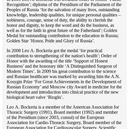
Recognition’; diploma of the Presidium of the Parliament of the
Peoples of Russia ‘for the salvation of many lives, outstanding
knowledge, leadership qualities, for unique personal qualities –
nobleness, courage, sense of duty, the ability to cherish the
honor and dignity, to keep the word and do the business, as
well as for the faith in great future of the Fatherland’; Golden
Medal for outstanding сontribution to the education in Russia;
Golden Star ‘Honor, Pride and Glory of Russia’.
In 2008 Lео A. Bockeria got the medal ‘for practical
contribution to strengthening of the nation's health’; Order of
Honor with the awarding of the title ‘Support of Honest
Business’ and the honorary title ‘A Distinguished Surgeon of
Modern Times’. In 2009 his great contribution to the science
and Russian healthcare was marked by awarding him the A.N.
Kosygin Prize ‘For Great Achievements in the Development of
Russian Economy’ and Moscow city Award in medicine for the
development and introduction into clinical practice of the new
biological heart valve ‘Bioglis’.
Lео A. Bockeria is a member of the American Association for
Thoracic Surgery (1991), Board member (1992) and member
of the Presidium (since 2003, consul) of the European
Association for Cardio-Thoracic Surgery, Board member of the
European Association for Cardiovascular Surgery, Scientific