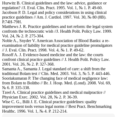
Hurwitz B. Clinical guidelines and the law: advice, guidance or
regulation? //J. Eval. Clin. Pract. 1995. Vol. 1, № 1. Р. 49-60.
Jacobson P. D. Legal and policy considerations in using clinical
practice guidelines // Am. J. Cardiol. 1997. Vol. 30, № 80 (8B).
Р.74H-79H.
Matthews J. R. Practice guidelines and tort reform: the legal system
confronts the technocratic wish //J. Health Polit. Policy Law. 1999.
Vol. 24, № 2. Р. 275-304.
Noble A., Snyder V. American Association of Blood Banks: a re-
examination of liability for medical practice guideline promulgators
// J. Eval. Clin. Pract. 1998. Vol. 4, № 1. Р. 49-62.
Rosoff A. J. Evidence-based medicine and the law: the courts
confront clinical practice guidelines // J. Health Polit. Policy Law.
2001. Vol. 26, № 2. Р. 327-368.
Samanta A., Samanta J. Legal standard of care: a shift from the
traditional Bolam test // Clin. Med. 2003. Vol. 3, № 5. Р. 443-446.
Sooriakumaran P. The changing face of medical negligence law:
from Bolam to Bolitho // Br. J. Hosp. Med. (Lond). 2008. Vol. 69,
№ 6. Р. 335-338.
Tzeel A. Clinical practice guidelines and medical malpractice //
Physician Exec. 2002. Vol. 28, № 2. Р. 36-39.
Wise C. G., Billi J. E. Clinical practice guidelines: quality
improvement tools versus legal norms // Best Pract. Benchmarking
Healthc. 1996. Vol. 1, № 4. Р. 212-214.