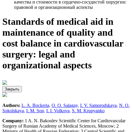
качества и стоимости в сердечно-сосудистой хирургии:
правовой и организационный аспекты
Standards of medical aid in
maintenance of quality and
cost balance in cardiovascular
surgery: legal and
organizational aspects
Закрыть
Authors:
L. A. Bockeria,
O. O. Salagay,
I. V. Samorodskaya,
N. O.
Sokolskaya,
I. M. Son,
I. I. Volkova,
S. M. Krupyanko
Company:
1 A. N. Bakoulev Scientific Center for Cardiovascular
Surgery of Russian Academy of Medical Sciences, Moscow; 2
Ministry of Health of Russian Federation; 3 Central Scientific and