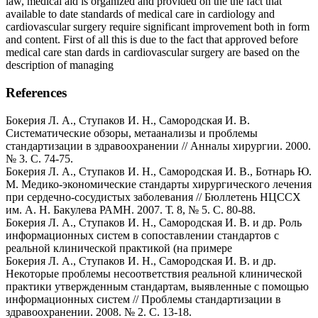
law, medical aid is organized and provided on the the fact that
available to date standards of medical care in cardiology and
cardiovascular surgery require significant improvement both in form
and content. First of all this is due to the fact that approved before
medical care stan dards in cardiovascular surgery are based on the
description of managing
References
Бокерия Л. А., Ступаков И. Н., Самородская И. В.
Систематические обзоры, метаанализы и проблемы
стандартизации в здравоохранении // Анналы хирургии. 2000.
№ 3. С. 74-75.
Бокерия Л. А., Ступаков И. Н., Самородская И. В., Ботнарь Ю.
М. Медико-экономические стандарты хирургического лечения
при сердечно-сосудистых заболевания // Бюллетень НЦССХ
им. А. Н. Бакулева РАМН. 2007. Т. 8, № 5. С. 80-88.
Бокерия Л. А., Ступаков И. Н., Самородская И. В. и др. Роль
информационных систем в сопоставлении стандартов с
реальной клинической практикой (на примере
Бокерия Л. А., Ступаков И. Н., Самородская И. В. и др.
Некоторые проблемы несоответствия реальной клинической
практики утвержденным стандартам, выявленные с помощью
информационных систем // Проблемы стандартизации в
здравоохранении. 2008. № 2. С. 13-18.