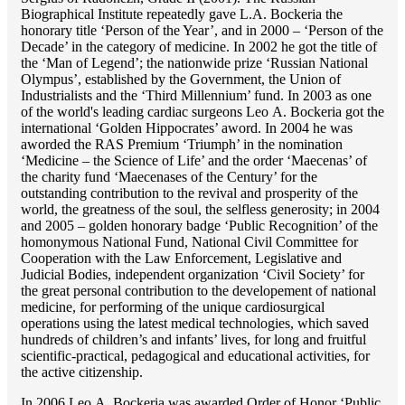
Biographical Institute repeatedly gave L.A. Bockeria the
honorary title ‘Person of the Year’, and in 2000 – ‘Person of the
Decade’ in the category of medicine. In 2002 he got the title of
the ‘Man of Legend’; the nationwide prize ‘Russian National
Olympus’, established by the Government, the Union of
Industrialists and the ‘Third Millennium’ fund. In 2003 as one
of the world's leading cardiac surgeons Lео A. Bockeria got the
international ‘Golden Hippocrates’ aword. In 2004 he was
aworded the RAS Premium ‘Triumph’ in the nomination
‘Medicine – the Science of Life’ and the order ‘Maecenas’ of
the charity fund ‘Maecenases of the Century’ for the
outstanding сontribution to the revival and prosperity of the
world, the greatness of the soul, the selfless generosity; in 2004
and 2005 – golden honorary badge ‘Public Recognition’ of the
homonymous National Fund, National Civil Committee for
Cooperation with the Law Enforcement, Legislative and
Judicial Bodies, independent organization ‘Сivil Society’ for
the great personal contribution to the developement of national
medicine, for performing of the unique cardiosurgical
operations using the latest medical technologies, which saved
hundreds of children’s and infants’ lives, for long and fruitful
scientific-practical, pedagogical and educational activities, for
the active citizenship.
In 2006 Lео A. Bockeria was awarded Order of Honor ‘Public