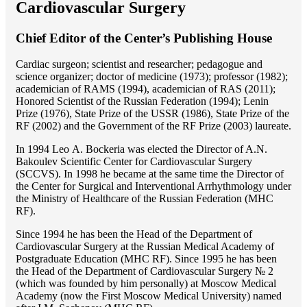
Cardiovascular Surgery
Chief Editor of the Center’s Publishing House
Cardiac surgeon; scientist and researcher; pedagogue and
science organizer; doctor of medicine (1973); professor (1982);
academician of RAMS (1994), academician of RAS (2011);
Honored Scientist of the Russian Federation (1994); Lenin
Prize (1976), State Prize of the USSR (1986), State Prize of the
RF (2002) and the Government of the RF Prize (2003) laureate.
In 1994 Lео A. Bockeria was elected the Director of A.N.
Bakoulev Scientific Center for Cardiovascular Surgery
(SCCVS). In 1998 he became at the same time the Director of
the Center for Surgical and Interventional Arrhythmology under
the Ministry of Healthcare of the Russian Federation (MHС
RF).
Since 1994 he has been the Head of the Department of
Cardiovascular Surgery at the Russian Medical Academy of
Postgraduate Education (MHC RF). Since 1995 he has been
the Head of the Department of Cardiovascular Surgery № 2
(which was founded by him personally) at Moscow Medical
Academy (now the First Moscow Medical University) named