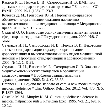
Карпов Р. С., Перхов В. И., Самородская И. В. ВМП при
аритмиях: стандарты и реальная практика // Бюллетень СО
РАМН. 2009. № 1 (135). С. 23-31.
Кочетов Д. М., Григорьев Ю. И. Нормативно-правовое
обеспечение организации оказания населению
высокотехнологичной медицинской помощи // Медицинское
право. 2011. № 5. С. 26-33.
Салагай О. О. Некоторые социокультурные аспекты права в
сфере охраны здоровья // Государство и право. 2009. №8. С.
54-61.
Ступаков И. Н., Самородская И. В., Перхов В. И. Некоторые
аспекты стандартизации подходов к организации
дорогостоящих и высокотехнологичных видов медицинской
помощи // Проблемы стандартизации в здравоохранении.
2005. № 12. С. 9-21.
Ступаков И. Н., Елисеев М. Б., Самородская И. В. Значение
медико-экономических стандартов в организации
здравоохранения // Проблемы стандартизации в
здравоохранении. 2002. № 4. С. 36-38.
Brenner L. H. Beyond the standard of care: a new model to judge
medical negligence // Clin. Orthop. Relat Res. 2012. Vol. 470, № 5.
P. 1357-1364.
Costello M. M., Murphy K. M. Clinical guidelines: a defense in
medical malpractice suits // Physician Exec. 1995. Vol. 21, №8. Р.
10-12.