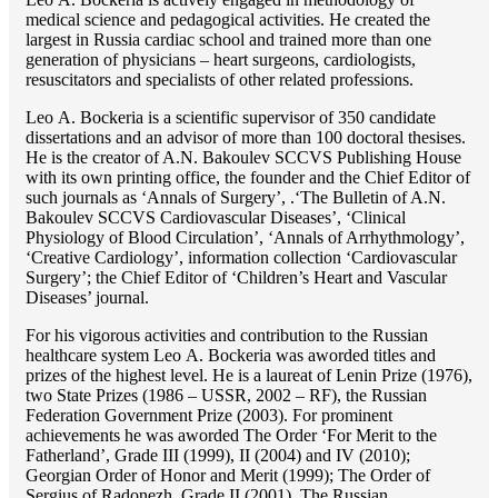
medical science and pedagogical activities. He created the
largest in Russia cardiac school and trained more than one
generation of physicians – heart surgeons, cardiologists,
resuscitators and specialists of other related professions.
Lео A. Bockeria is a scientific supervisor of 350 candidate
dissertations and an advisor of more than 100 doctoral thesises.
He is the creator of A.N. Bakoulev SCCVS Publishing House
with its own printing office, the founder and the Chief Editor of
such journals as ‘Annals of Surgery’, .‘The Bulletin of A.N.
Bakoulev SCCVS Cardiovascular Diseases’, ‘Clinical
Physiology of Blood Circulation’, ‘Annals of Arrhythmology’,
‘Creative Cardiology’, information collection ‘Cardiovascular
Surgery’; the Chief Editor of ‘Children’s Heart and Vascular
Diseases’ journal.
For his vigorous activities and contribution to the Russian
healthcare system Lео A. Bockeria was aworded titles and
prizes of the highest level. He is a laureat of Lenin Prize (1976),
two State Prizes (1986 – USSR, 2002 – RF), the Russian
Federation Government Prize (2003). For prominent
achievements he was aworded The Order ‘For Merit to the
Fatherland’, Grade III (1999), II (2004) and IV (2010);
Georgian Order of Honor and Merit (1999); The Order of
Sergius of Radonezh, Grade II (2001). The Russian